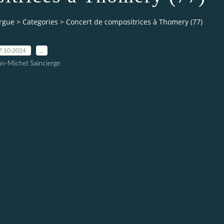
orgue
>
Categories
>
Concert de compositrices à Thomery (77)
7.10.2024
…
an-Michel Saincierge