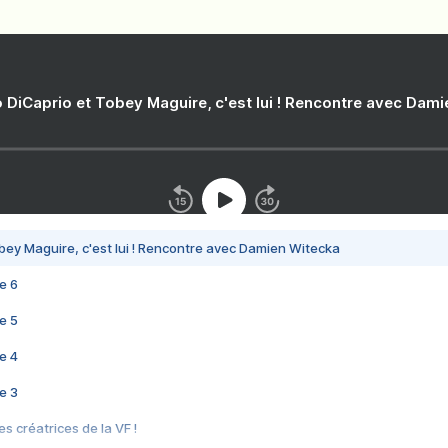
 DiCaprio et Tobey Maguire, c'est lui ! Rencontre avec Dam
bey Maguire, c'est lui ! Rencontre avec Damien Witecka
e 6
e 5
e 4
e 3
s créatrices de la VF !