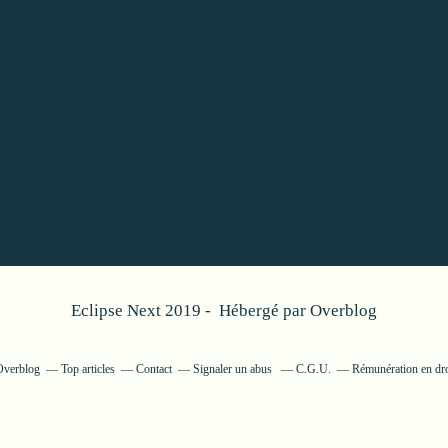
Eclipse Next 2019 - Hébergé par
Overblog
 Overblog
Top articles
Contact
Signaler un abus
C.G.U.
Rémunération en dro