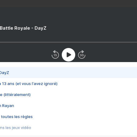
 Battle Royale - DayZ
 DayZ
 a 13 ans (et vous l'avez ignoré)
e (littéralement)
im Rayan
 toutes les règles
s les jeux vidéo