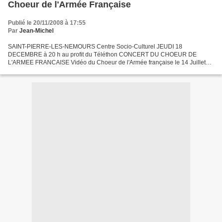
Choeur de l'Armée Française
Publié le 20/11/2008 à 17:55
Par
Jean-Michel
SAINT-PIERRE-LES-NEMOURS Centre Socio-Culturel JEUDI 18
DECEMBRE à 20 h au profit du Téléthon CONCERT DU CHOEUR DE
L'ARMEE FRANCAISE Vidéo du Choeur de l'Armée française le 14 Juillet
dernier : http://www.dailymotion.com/Seven70/video/x6d175_le-choeu...