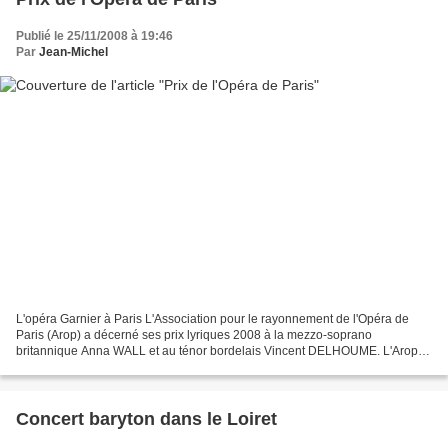
Publié le 25/11/2008 à 19:46
Par
Jean-Michel
L'opéra Garnier à Paris L'Association pour le rayonnement de l'Opéra de
Paris (Arop) a décerné ses prix lyriques 2008 à la mezzo-soprano
britannique Anna WALL et au ténor bordelais Vincent DELHOUME. L'Arop
décerne chaque année depuis 1998 deux prix lyriques,...
Concert baryton dans le Loiret