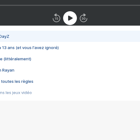
 DayZ
 a 13 ans (et vous l'avez ignoré)
e (littéralement)
im Rayan
 toutes les règles
s les jeux vidéo
us choquant de Rockstar ? - Le scandale BULLY
e plus moche de Steam
du RÊVE tourne au CAUCHEMAR
pendant 8 heures