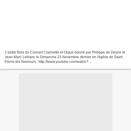
2 petits films du Concert Clarinette et Orgue donné par Philippe de Deyne et
Jean-Marc Leblanc le Dimanche 23 Novembre dernier en l'église de Saint-
Pierre-lès-Nemours : http://www.youtube.com/watch?
v=hsEM2l5ssho&feature=email http://www.youtube.com/w...