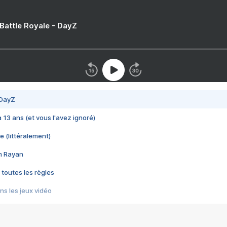
 Battle Royale - DayZ
 DayZ
 a 13 ans (et vous l'avez ignoré)
e (littéralement)
im Rayan
 toutes les règles
s les jeux vidéo
us choquant de Rockstar ? - Le scandale BULLY