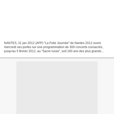
NANTES, 31 jan 2012 (AFP) "La Folle Journée" de Nantes 2012 ouvre
mercredi ses portes sur une programmation de 300 concerts consacrés,
jusqu'au 5 février 2012, au "Sacre russe", soit 160 ans des plus grands
compositeurs russes. Parmi les pièces remarquables,...