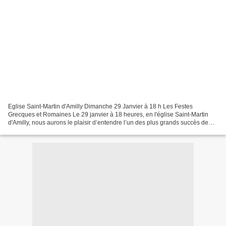
Eglise Saint-Martin d'Amilly Dimanche 29 Janvier à 18 h Les Festes
Grecques et Romaines Le 29 janvier à 18 heures, en l'église Saint-Martin
d'Amilly, nous aurons le plaisir d’entendre l’un des plus grands succès de
Blamont à l’Académie royale de musique...