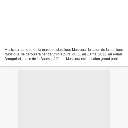
Musicora au cœur de la musique classique Musicora, le salon de la musique
classique, se déroulera pendant trois jours, du 11 au 13 mai 2012, au Palais
Brongniart, place de la Bourse, à Paris. Musicora est un salon grand public
mais aussi un réseau d’échanges...