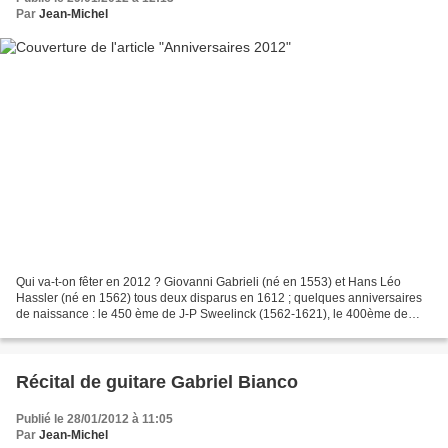
Par
Jean-Michel
Qui va-t-on fêter en 2012 ? Giovanni Gabrieli (né en 1553) et Hans Léo
Hassler (né en 1562) tous deux disparus en 1612 ; quelques anniversaires
de naissance : le 450 ème de J-P Sweelinck (1562-1621), le 400ème de
John Stanley (1712-1789), le 150ème de...
Récital de guitare Gabriel Bianco
Publié le 28/01/2012 à 11:05
Par
Jean-Michel