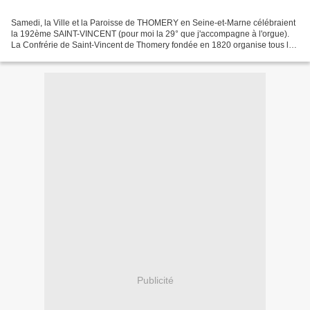
Samedi, la Ville et la Paroisse de THOMERY en Seine-et-Marne célébraient
la 192ème SAINT-VINCENT (pour moi la 29° que j'accompagne à l'orgue).
La Confrérie de Saint-Vincent de Thomery fondée en 1820 organise tous les
ans en Janvier la fête de son saint...
Publicité