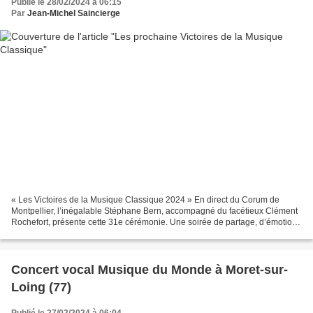
Publié le 28/02/2024 à 06:15
Par
Jean-Michel Saincierge
« Les Victoires de la Musique Classique 2024 » En direct du Corum de
Montpellier, l’inégalable Stéphane Bern, accompagné du facétieux Clément
Rochefort, présente cette 31e cérémonie. Une soirée de partage, d’émotions
et d’hommages qui réunit jeunes talents...
Concert vocal Musique du Monde à Moret-sur-
Loing (77)