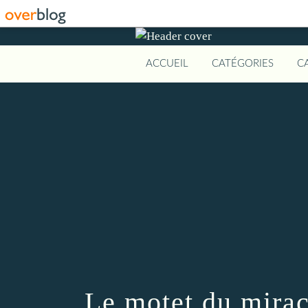
ACCUEIL
CATÉGORIES
C
Le motet du mirac