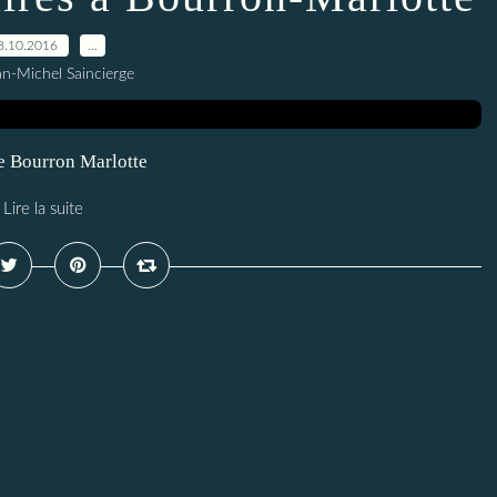
8.10.2016
…
an-Michel Saincierge
e Bourron Marlotte
Lire la suite