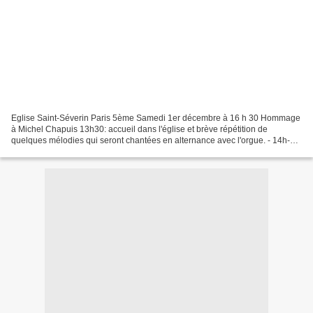
Eglise Saint-Séverin Paris 5ème Samedi 1er décembre à 16 h 30 Hommage
à Michel Chapuis 13h30: accueil dans l'église et brève répétition de
quelques mélodies qui seront chantées en alternance avec l'orgue. - 14h-
15h30 : 1er moment musical - 15h30 : pause...