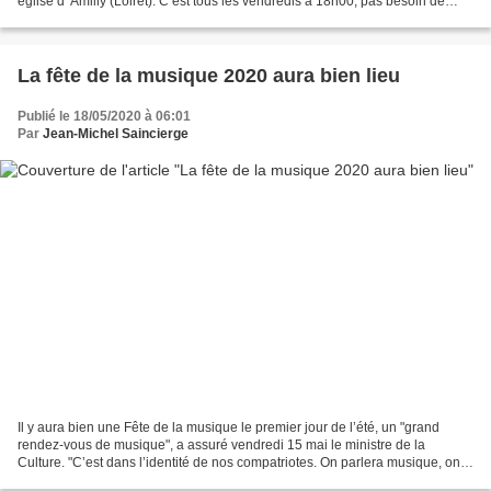
église d' Amilly (Loiret). C est tous les vendredis à 18h00, pas besoin de
compte facebook, mais vous pouvez...
La fête de la musique 2020 aura bien lieu
Publié le 18/05/2020 à 06:01
Par
Jean-Michel Saincierge
Il y aura bien une Fête de la musique le premier jour de l’été, un "grand
rendez-vous de musique", a assuré vendredi 15 mai le ministre de la
Culture. "C’est dans l’identité de nos compatriotes. On parlera musique, on
verra musique. Il y aura un grand...