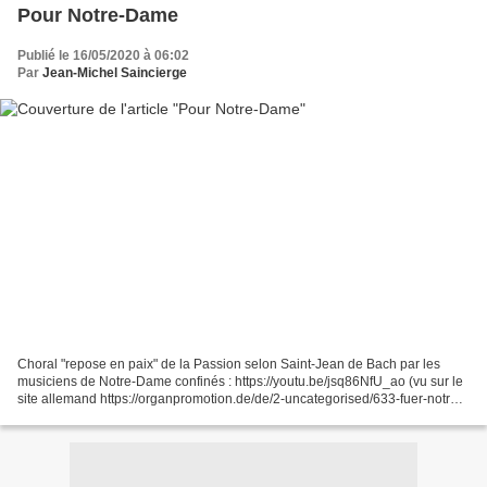
Pour Notre-Dame
Publié le 16/05/2020 à 06:02
Par
Jean-Michel Saincierge
Choral "repose en paix" de la Passion selon Saint-Jean de Bach par les
musiciens de Notre-Dame confinés : https://youtu.be/jsq86NfU_ao (vu sur le
site allemand https://organpromotion.de/de/2-uncategorised/633-fuer-notre-
dame)