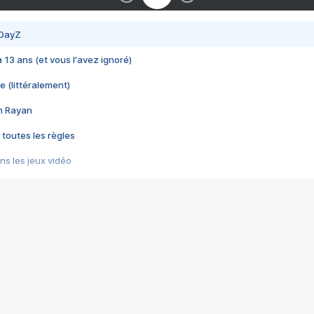
 DayZ
 a 13 ans (et vous l'avez ignoré)
e (littéralement)
im Rayan
 toutes les règles
s les jeux vidéo
us choquant de Rockstar ? - Le scandale BULLY
e plus moche de Steam
du RÊVE tourne au CAUCHEMAR
pendant 8 heures
it… à tort
umiliés par un jeu vidéo