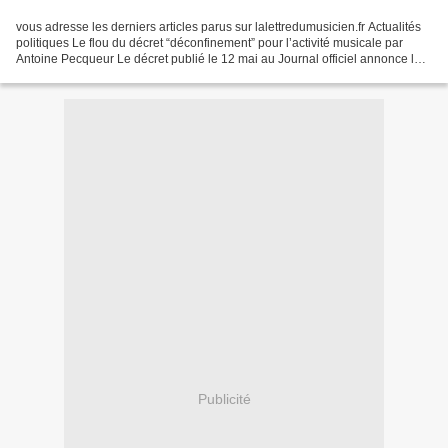
vous adresse les derniers articles parus sur lalettredumusicien.fr Actualités
politiques Le flou du décret “déconfinement” pour l’activité musicale par
Antoine Pecqueur Le décret publié le 12 mai au Journal officiel annonce la
fermeture jusqu’à nouvel...
Publicité