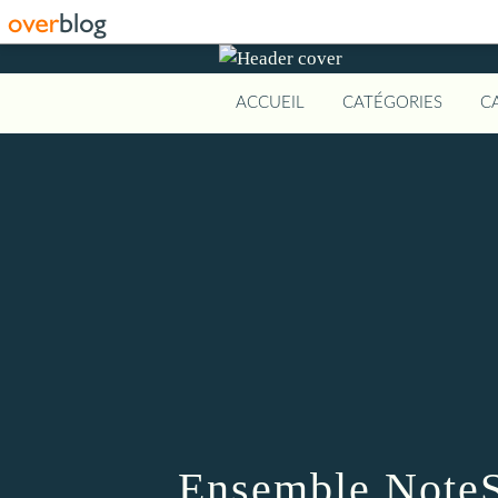
ACCUEIL
CATÉGORIES
C
Ensemble NoteS