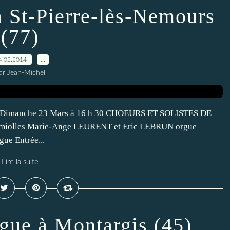
à St-Pierre-lès-Nemours
(77)
4.02.2014
…
ar Jean-Michel
Paul Dimanche 23 Mars à 16 h 30 CHOEURS ET SOLISTES DE
émiolles Marie-Ange LEURENT et Eric LEBRUN orgue
gue Entrée...
Lire la suite
rgue à Montargis (45)