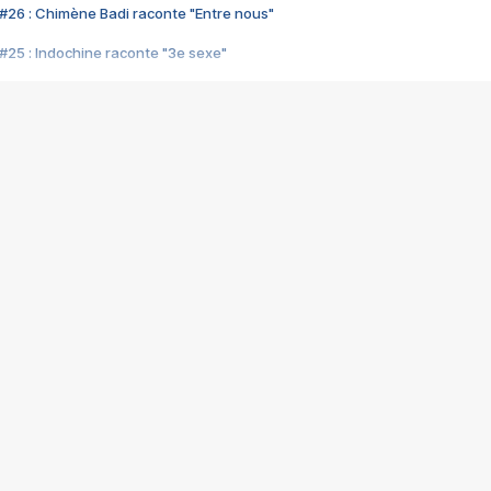
#26 : Chimène Badi raconte "Entre nous"
#25 : Indochine raconte "3e sexe"
#24 : Zaho raconte "C'est chelou"
#23 : Patrick Bruel raconte "Au café des délices"
#22 : Kyo raconte "Le chemin"
#21 : Nolwenn Leroy raconte "Cassé"
#20 : Patrick Hernandez raconte "Born to be alive"
#19 : Lorie raconte "Près de moi"
#18 : Michael Jones raconte "A nos actes manqués" (avec Jean-Jacque
#17 : Khaled raconte "Aïcha"
#16 : Corneille raconte "Parce qu'on vient de loin"
#15 : Indochine raconte "L'aventurier"
14 : Lorie raconte "Sur un air latino"