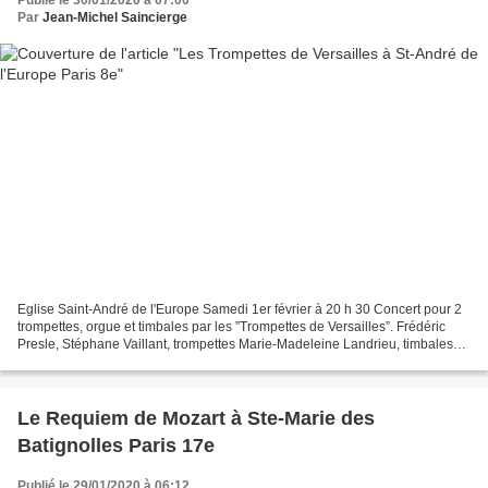
Publié le 30/01/2020 à 07:00
Par
Jean-Michel Saincierge
Eglise Saint-André de l'Europe Samedi 1er février à 20 h 30 Concert pour 2
trompettes, orgue et timbales par les ”Trompettes de Versailles”. Frédéric
Presle, Stéphane Vaillant, trompettes Marie-Madeleine Landrieu, timbales
Georges Bessonnet, orgue Oeuvres...
Le Requiem de Mozart à Ste-Marie des
Batignolles Paris 17e
Publié le 29/01/2020 à 06:12