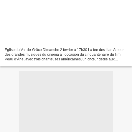
Eglise du Val-de-Grâce Dimanche 2 février à 17h30 La fée des lilas Autour
des grandes musiques du cinéma à l’occasion du cinquantenaire du film
Peau d’Âne, avec trois chanteuses américaines, un chœur dédié aux
musiques des grands films, notamment français...