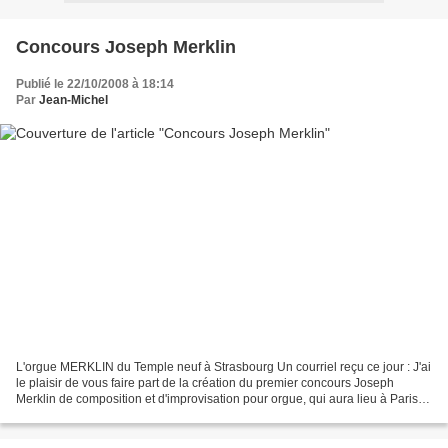
Concours Joseph Merklin
Publié le 22/10/2008 à 18:14
Par
Jean-Michel
L'orgue MERKLIN du Temple neuf à Strasbourg Un courriel reçu ce jour : J'ai
le plaisir de vous faire part de la création du premier concours Joseph
Merklin de composition et d'improvisation pour orgue, qui aura lieu à Paris
les 17 et 18 avril 2009. Ce...