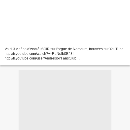
Voici 3 vidéos d'André ISOIR sur l'orgue de Nemours, trouvées sur YouTube :
http://fr.youtube.com/watch?v=RLNolb0E43I
http://fr.youtube.com/user/AndreIsoirFansClub
http://fr.youtube.com/user/AndreIsoirFansClub L'histoire et la composition de
l'orgue de...