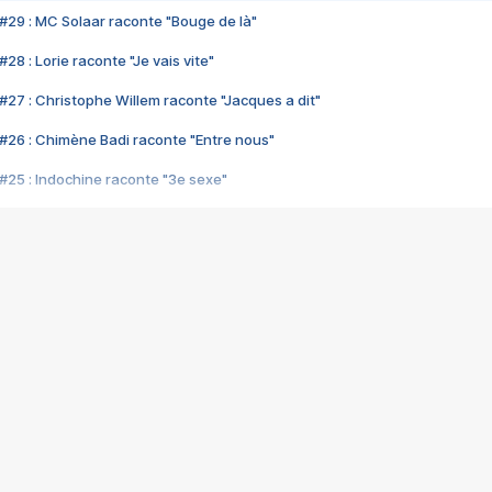
#29 : MC Solaar raconte "Bouge de là"
28 : Lorie raconte "Je vais vite"
#27 : Christophe Willem raconte "Jacques a dit"
#26 : Chimène Badi raconte "Entre nous"
#25 : Indochine raconte "3e sexe"
#24 : Zaho raconte "C'est chelou"
#23 : Patrick Bruel raconte "Au café des délices"
#22 : Kyo raconte "Le chemin"
#21 : Nolwenn Leroy raconte "Cassé"
#20 : Patrick Hernandez raconte "Born to be alive"
#19 : Lorie raconte "Près de moi"
#18 : Michael Jones raconte "A nos actes manqués" (avec Jean-Jacque