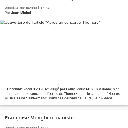
Publié le 20/10/2008 à 14:59
Par
Jean-Michel
L'Ensemble vocal "LA GIOIA" dirigé par Laure-Marie MEYER a donné hier
un remarquable concert en l'église de Thomery dans le cadre des "Heures
Musicales de Saint-Amand", dans des oeuvres de Fauré, Saint-Saëns,
Poulenc, Prokofiev... Ce groupe était accompagné...
Françoise Menghini pianiste