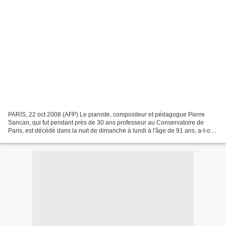
PARIS, 22 oct 2008 (AFP) Le pianiste, compositeur et pédagogue Pierre
Sancan, qui fut pendant près de 30 ans professeur au Conservatoire de
Paris, est décédé dans la nuit de dimanche à lundi à l'âge de 91 ans, a-t-on
appris mercredi auprès de l'un de...