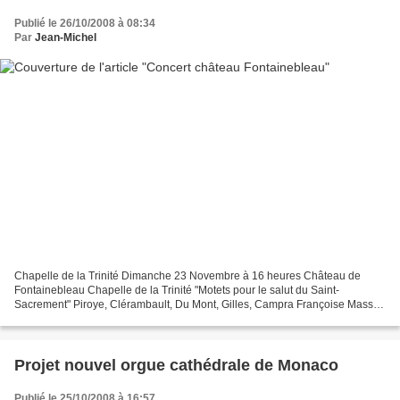
Publié le 26/10/2008 à 08:34
Par
Jean-Michel
Chapelle de la Trinité Dimanche 23 Novembre à 16 heures Château de
Fontainebleau Chapelle de la Trinité "Motets pour le salut du Saint-
Sacrement" Piroye, Clérambault, Du Mont, Gilles, Campra Françoise Masset
soprano Jean-Christophe Clair, alto Vincent...
Projet nouvel orgue cathédrale de Monaco
Publié le 25/10/2008 à 16:57