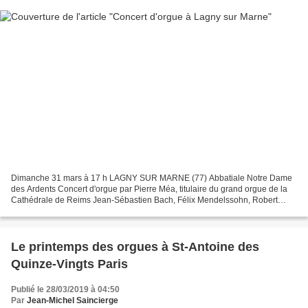
Dimanche 31 mars à 17 h LAGNY SUR MARNE (77) Abbatiale Notre Dame
des Ardents Concert d'orgue par Pierre Méa, titulaire du grand orgue de la
Cathédrale de Reims Jean-Sébastien Bach, Félix Mendelssohn, Robert
Schumann. Adultes € 10.00, Etudiants € 5.00,...
Le printemps des orgues à St-Antoine des
Quinze-Vingts Paris
Publié le 28/03/2019 à 04:50
Par
Jean-Michel Saincierge