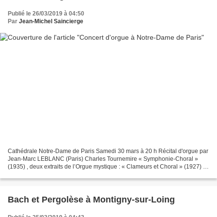
Publié le 26/03/2019 à 04:50
Par
Jean-Michel Saincierge
Cathédrale Notre-Dame de Paris Samedi 30 mars à 20 h Récital d'orgue par
Jean-Marc LEBLANC (Paris) Charles Tournemire « Symphonie-Choral »
(1935) , deux extraits de l’Orgue mystique : « Clameurs et Choral » (1927) et
« Molto Adagio » (1929). Lien : w...
Bach et Pergolèse à Montigny-sur-Loing