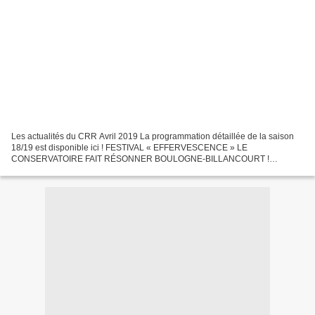
Les actualités du CRR Avril 2019 La programmation détaillée de la saison
18/19 est disponible ici ! FESTIVAL « EFFERVESCENCE » LE
CONSERVATOIRE FAIT RÉSONNER BOULOGNE-BILLANCOURT !
Jusqu'au 18 avril Plusieurs lieux dans la ville MASTERCLASS BERNARD
ROUBEAU...