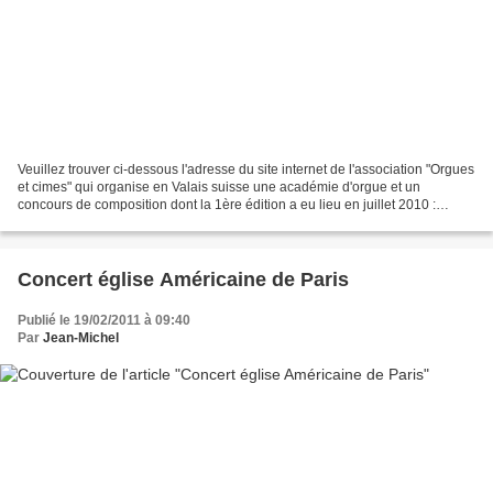
Veuillez trouver ci-dessous l'adresse du site internet de l'association "Orgues
et cimes" qui organise en Valais suisse une académie d'orgue et un
concours de composition dont la 1ère édition a eu lieu en juillet 2010 :
http://www.orgues-et-cimes.org...
Concert église Américaine de Paris
Publié le 19/02/2011 à 09:40
Par
Jean-Michel