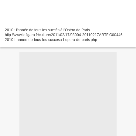
2010 : l'année de tous les succès à l'Opéra de Paris
http://www.lefigaro.fr/culture/2011/02/17/03004-20110217ARTFIG00446-
2010-l-annee-de-tous-les-succesa-l-opera-de-paris.php