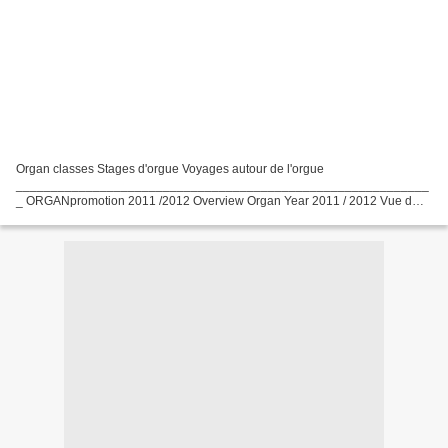
Organ classes Stages d'orgue Voyages autour de l'orgue
___________________________________________________________
_ ORGANpromotion 2011 /2012 Overview Organ Year 2011 / 2012 Vue d
´ensemble des activités autour de l´orgue de l´année 2011/12 Organ
management...