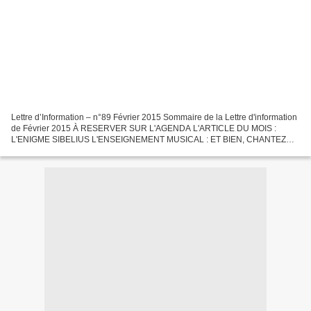
Lettre d’Information – n°89 Février 2015 Sommaire de la Lettre d'information
de Février 2015 À RESERVER SUR L'AGENDA L'ARTICLE DU MOIS :
L'ENIGME SIBELIUS L'ENSEIGNEMENT MUSICAL : ET BIEN, CHANTEZ
MAINTENANT ! SPECTACLES ET CONCERTS L’ÉDITION MUSICALE...