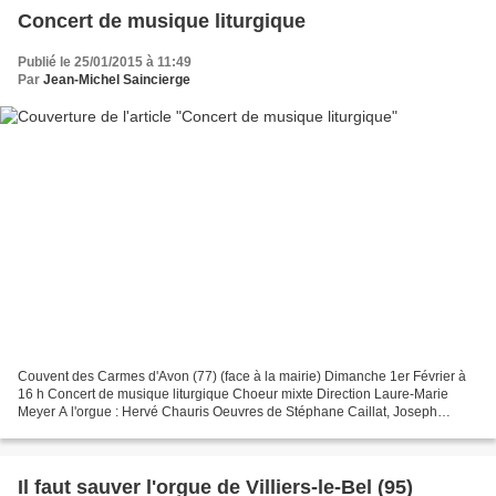
Concert de musique liturgique
Publié le 25/01/2015 à 11:49
Par
Jean-Michel Saincierge
Couvent des Carmes d'Avon (77) (face à la mairie) Dimanche 1er Février à
16 h Concert de musique liturgique Choeur mixte Direction Laure-Marie
Meyer A l'orgue : Hervé Chauris Oeuvres de Stéphane Caillat, Joseph
Gélineau... Entrée libre Visite du Couvent...
Il faut sauver l'orgue de Villiers-le-Bel (95)