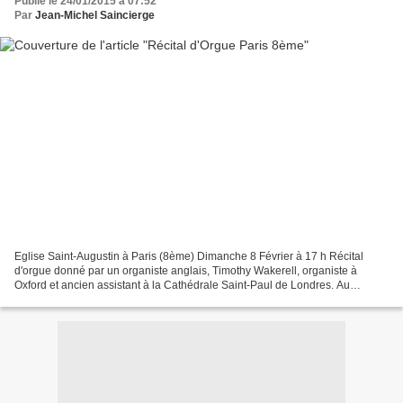
Publié le 24/01/2015 à 07:52
Par
Jean-Michel Saincierge
Eglise Saint-Augustin à Paris (8ème) Dimanche 8 Février à 17 h Récital
d'orgue donné par un organiste anglais, Timothy Wakerell, organiste à
Oxford et ancien assistant à la Cathédrale Saint-Paul de Londres. Au
programme, des œuvres de Mendelssohn, Vierne,...