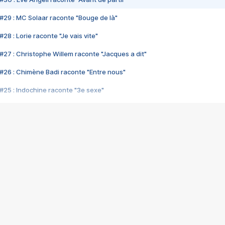
#29 : MC Solaar raconte "Bouge de là"
28 : Lorie raconte "Je vais vite"
#27 : Christophe Willem raconte "Jacques a dit"
#26 : Chimène Badi raconte "Entre nous"
#25 : Indochine raconte "3e sexe"
#24 : Zaho raconte "C'est chelou"
#23 : Patrick Bruel raconte "Au café des délices"
#22 : Kyo raconte "Le chemin"
#21 : Nolwenn Leroy raconte "Cassé"
#20 : Patrick Hernandez raconte "Born to be alive"
#19 : Lorie raconte "Près de moi"
#18 : Michael Jones raconte "A nos actes manqués" (avec Jean-Jacque