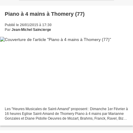
Piano à 4 mains à Thomery (77)
Publié le 26/01/2015 à 17:30
Par
Jean-Michel Saincierge
Les "Heures Musicales de Saint-Amand" proposent : Dimanche 1er Février à
16 heures Eglise Saint-Amand de Thomery Piano à 4 mains par Marianne
Gonzales et Diane Pidolle Oeuvres de Mozart, Brahms, Franck, Ravel, Bizet.
Entrée libre " Le duo formé par Diane...