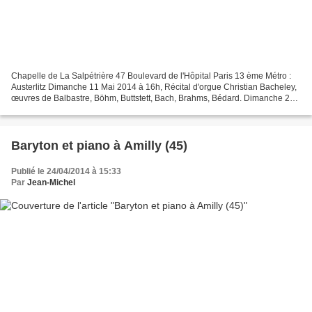
Chapelle de La Salpétrière 47 Boulevard de l'Hôpital Paris 13 ème Métro :
Austerlitz Dimanche 11 Mai 2014 à 16h, Récital d'orgue Christian Bacheley,
œuvres de Balbastre, Böhm, Buttstett, Bach, Brahms, Bédard. Dimanche 25
Mai 2014 à 16h, Récital d'orgue...
Baryton et piano à Amilly (45)
Publié le 24/04/2014 à 15:33
Par
Jean-Michel