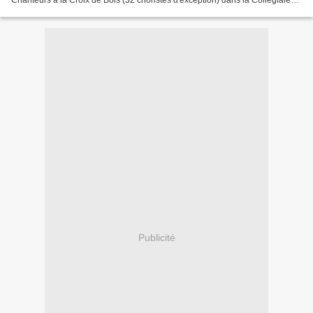
Chanteurs à la Croix de Bois (32 choristes d'exception) dans la Collégiale
Notre Dame et Saint Loup Tarifs : 20...
Publicité