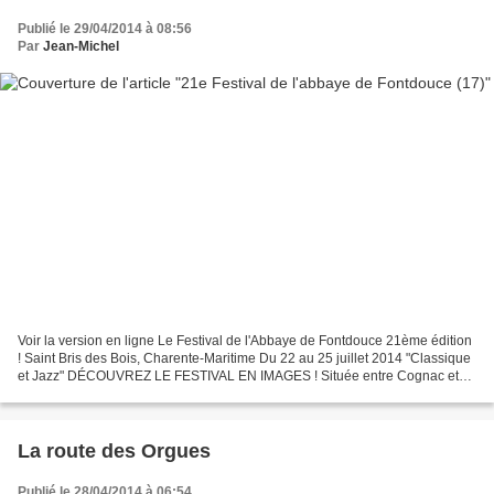
Publié le 29/04/2014 à 08:56
Par
Jean-Michel
Voir la version en ligne Le Festival de l'Abbaye de Fontdouce 21ème édition
! Saint Bris des Bois, Charente-Maritime Du 22 au 25 juillet 2014 "Classique
et Jazz" DÉCOUVREZ LE FESTIVAL EN IMAGES ! Située entre Cognac et
Saintes au creux d’un vallon, cachée...
La route des Orgues
Publié le 28/04/2014 à 06:54