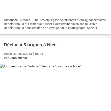
Dimanche 25 mai à 18 heures en l’église Saint Martin d’Amilly, concert avec
Benoît Arnould et Emmanuel Olivier. Pour terminer la saison musicale,
Benoît Arnould nous emmène en voyage par le chant lyrique. Sa voix
profonde et sensible nous transporte à...
Récital à 5 orgues à Nice
Publié le 23/04/2014 à 04:53
Par
Jean-Michel