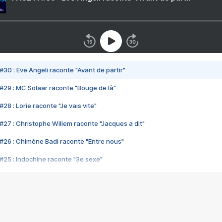
#30 : Eve Angeli raconte "Avant de partir"
#29 : MC Solaar raconte "Bouge de là"
28 : Lorie raconte "Je vais vite"
#27 : Christophe Willem raconte "Jacques a dit"
#26 : Chimène Badi raconte "Entre nous"
#25 : Indochine raconte "3e sexe"
#24 : Zaho raconte "C'est chelou"
#23 : Patrick Bruel raconte "Au café des délices"
#22 : Kyo raconte "Le chemin"