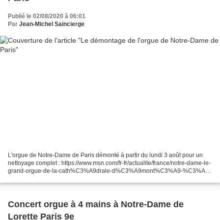
Publié le 02/08/2020 à 06:01
Par
Jean-Michel Saincierge
L'orgue de Notre-Dame de Paris démonté à partir du lundi 3 août pour un
nettoyage complet : https://www.msn.com/fr-fr/actualite/france/notre-dame-le-
grand-orgue-de-la-cath%C3%A9drale-d%C3%A9mont%C3%A9-%C3%A0-
partir-de-lundi/ar-BB17s9vV?ocid=msedgdhp
Concert orgue à 4 mains à Notre-Dame de
Lorette Paris 9e