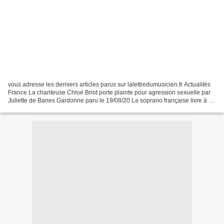
vous adresse les derniers articles parus sur lalettredumusicien.fr Actualités
France La chanteuse Chloé Briot porte plainte pour agression sexuelle par
Juliette de Banes Gardonne paru le 19/08/20 La soprano française livre à La
Lettre du Musicien son...