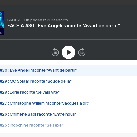
FACE A - un podcast Purecharts
FACE A #30 : Eve Angeli raconte "Avant de partir"
#30 : Eve Angeli raconte "Avant de partir"
#29 : MC Solaar raconte "Bouge de là"
28 : Lorie raconte "Je vais vite"
#27 : Christophe Willem raconte "Jacques a dit"
#26 : Chimène Badi raconte "Entre nous"
#25 : Indochine raconte "3e sexe"
#24 : Zaho raconte "C'est chelou"