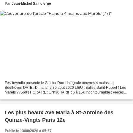
Par
Jean-Michel Saincierge
Fest'inventio présente le Geister Duo : Intégrale oeuvres 4 mains de
Beethoven DATE : Dimanche 30 août 2020 LIEU : Eglise Saint-Hubert ( Les
Marêts 77560 ) HORAIRE : 17h30 TARIF : 6 à 15€ Incontournable : Pièces
éblouissantes, vigoureux chefs d’œuvre,...
Les plus beaux Ave Maria à St-Antoine des
Quinze-Vingts Paris 12e
Publié le 13/08/2020 à 05:57