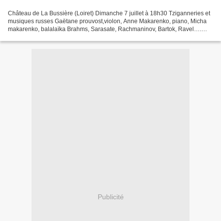
Château de La Bussière (Loiret) Dimanche 7 juillet à 18h30 Tziganneries et
musiques russes Gaëtane prouvost,violon, Anne Makarenko, piano, Micha
makarenko, balalaïka Brahms, Sarasate, Rachmaninov, Bartok, Ravel….
Samedi 17 août à 19h30 Duo guitare et...
Publicité