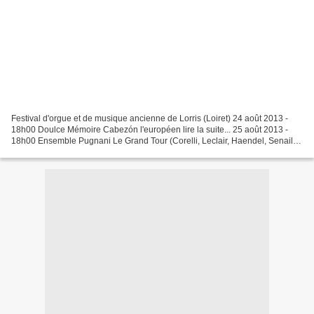
Festival d'orgue et de musique ancienne de Lorris (Loiret) 24 août 2013 -
18h00 Doulce Mémoire Cabezón l'européen lire la suite... 25 août 2013 -
18h00 Ensemble Pugnani Le Grand Tour (Corelli, Leclair, Haendel, Senaillé,
Telemann) lire la suite... 31...