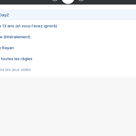
 DayZ
 a 13 ans (et vous l'avez ignoré)
e (littéralement)
im Rayan
 toutes les règles
s les jeux vidéo
us choquant de Rockstar ? - Le scandale BULLY
e plus moche de Steam
du RÊVE tourne au CAUCHEMAR
pendant 8 heures
it… à tort
umiliés par un jeu vidéo