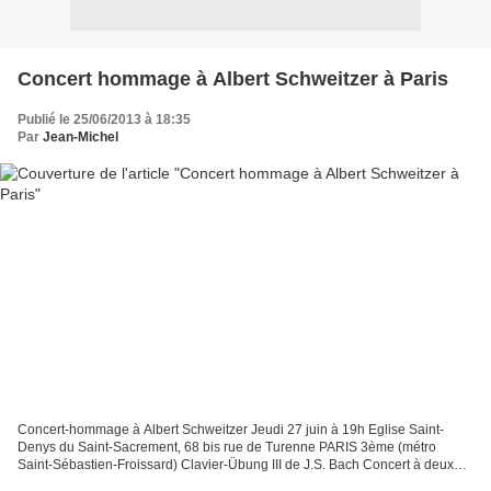
Concert hommage à Albert Schweitzer à Paris
Publié le 25/06/2013 à 18:35
Par
Jean-Michel
Concert-hommage à Albert Schweitzer Jeudi 27 juin à 19h Eglise Saint-
Denys du Saint-Sacrement, 68 bis rue de Turenne PARIS 3ème (métro
Saint-Sébastien-Froissard) Clavier-Übung III de J.S. Bach Concert à deux
orgues : Carolyn Shuster , grand orgue (Daublaine-Callinet/Cavaillé-