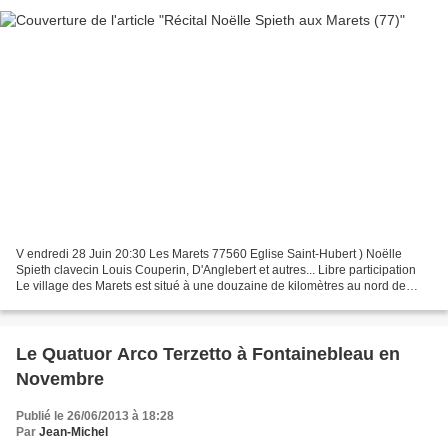
V endredi 28 Juin 20:30 Les Marets 77560 Eglise Saint-Hubert ) Noëlle
Spieth clavecin Louis Couperin, D'Anglebert et autres... Libre participation
Le village des Marets est situé à une douzaine de kilomètres au nord de
Provins. Il se distingue par son...
Le Quatuor Arco Terzetto à Fontainebleau en
Novembre
Publié le 26/06/2013 à 18:28
Par
Jean-Michel