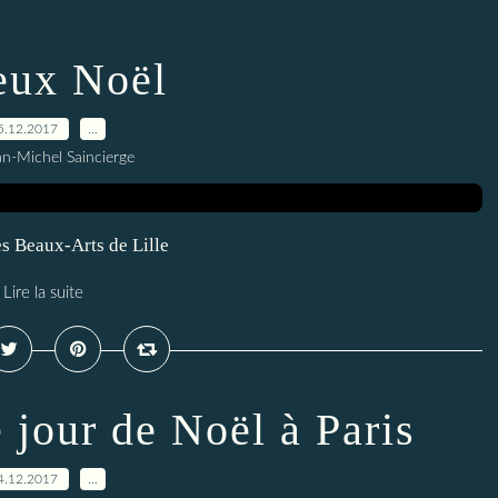
eux Noël
5.12.2017
…
an-Michel Saincierge
s Beaux-Arts de Lille
Lire la suite
e jour de Noël à Paris
4.12.2017
…