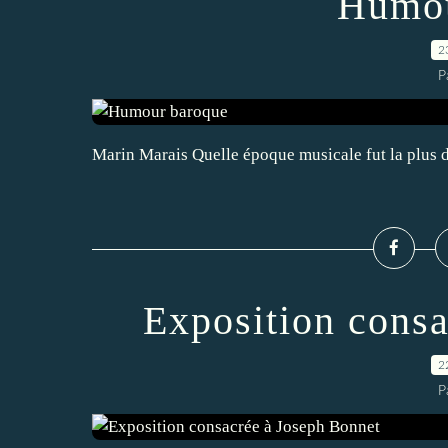
Humou
2
P
Marin Marais Quelle époque musicale fut la plus 
Exposition cons
2
P