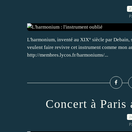
2
P
L'harmonium, inventé au XIX° siècle par Debain, s
veulent faire revivre cet instrument comme mon am
http://membres.lycos.fr/harmoniums/...
Concert à Paris
2
P