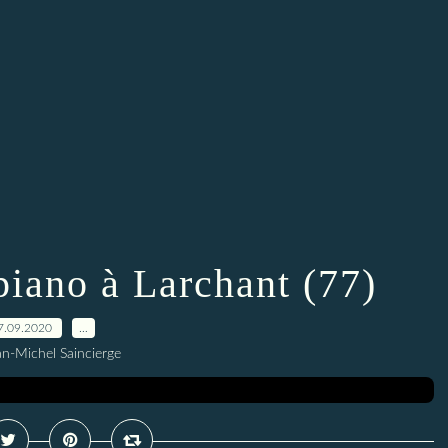
piano à Larchant (77)
7.09.2020
…
an-Michel Saincierge