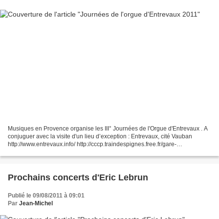
Musiques en Provence organise les III° Journées de l'Orgue d'Entrevaux . A
conjuguer avec la visite d'un lieu d’exception : Entrevaux, cité Vauban
http://www.entrevaux.info/ http://cccp.traindespignes.free.fr/gare-
entrevaux.html Carte de la région et...
Prochains concerts d'Eric Lebrun
Publié le 09/08/2011 à 09:01
Par
Jean-Michel