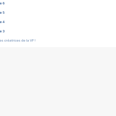
e 6
e 5
e 4
e 3
s créatrices de la VF !
e 2
e 1
e Mektoub My Love arrive enfin ! Rencontre avec Shaïn Boumedine et Sal
i : après Toni en famille
elle réalise le bouleversant Dites lui que je l'aime
ais ! Rencontre autour de Vie privée de Rebecca Zlotowski
 de Marguerite, Grave... Rencontre avec Ella Rumpf
 Les Rêveurs, un film intime sur la santé mentale