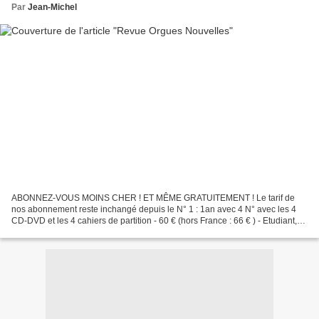
Par
Jean-Michel
ABONNEZ-VOUS MOINS CHER ! ET MÊME GRATUITEMENT ! Le tarif de
nos abonnement reste inchangé depuis le N° 1 : 1an avec 4 N° avec les 4
CD-DVD et les 4 cahiers de partition - 60 € (hors France : 66 € ) - Etudiant,
élèves de conservatoire ou moins de 20 ans...