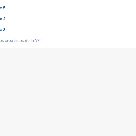
e 5
e 4
e 3
s créatrices de la VF !
e 2
e 1
e Mektoub My Love arrive enfin ! Rencontre avec Shaïn Boumedine et Sal
i : après Toni en famille
elle réalise le bouleversant Dites lui que je l'aime
ais ! Rencontre autour de Vie privée de Rebecca Zlotowski
 de Marguerite, Grave... Rencontre avec Ella Rumpf
 Les Rêveurs, un film intime sur la santé mentale