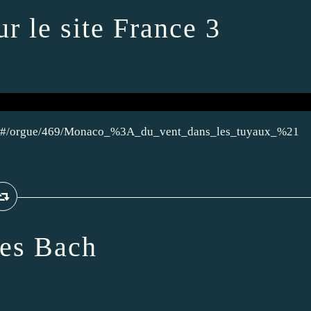
r le site France 3
ce3.fr/#/orgue/469/Monaco_%3A_du_vent_dans_les_tuyaux_%21
ées Bach