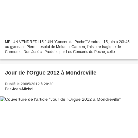
MELUN VENDREDI 15 JUIN "Concert de Poche" Vendredi 15 juin à 20h45
au gymnase Pierre Lespiat de Melun, « Carmen, l’histoire tragique de
Carmen et Don José ». Produite par Les Concerts de Poche, cette
adaptation du célèbre « Carmen » de Bizet est digne...
Jour de l'Orgue 2012 à Mondreville
Publié le 20/05/2012 à 20:20
Par
Jean-Michel