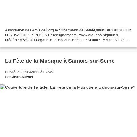
Association des Amis de l’orgue Silbermann de Saint-Quirin Du 3 au 30 Juin
FESTIVAL DES 7 ROSES Renseignements : www.orguesaintquirin.fr
Frédéric MAYEUR Organiste - Concertiste 19, rue Mabille - 57000 METZ
http://mayeur.frederic.free.fr fredericmayeu...
La Fête de la Musique à Samois-sur-Seine
Publié le 29/05/2012 à 07:45
Par
Jean-Michel