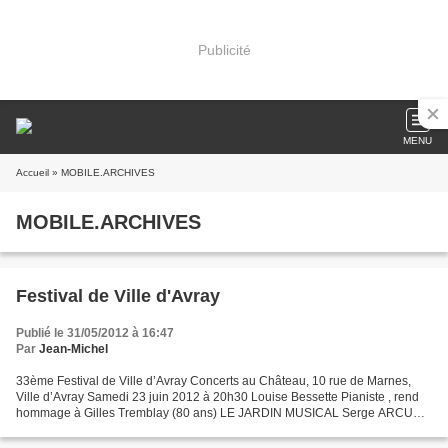
Publicité
MENU
Accueil
» MOBILE.ARCHIVES
MOBILE.ARCHIVES
Festival de Ville d'Avray
Publié le 31/05/2012 à 16:47
Par
Jean-Michel
33ème Festival de Ville d’Avray Concerts au Château, 10 rue de Marnes,
Ville d’Avray Samedi 23 juin 2012 à 20h30 Louise Bessette Pianiste , rend
hommage à Gilles Tremblay (80 ans) LE JARDIN MUSICAL Serge ARCURI:
Des jardins secrets (2011) (création européenne)...