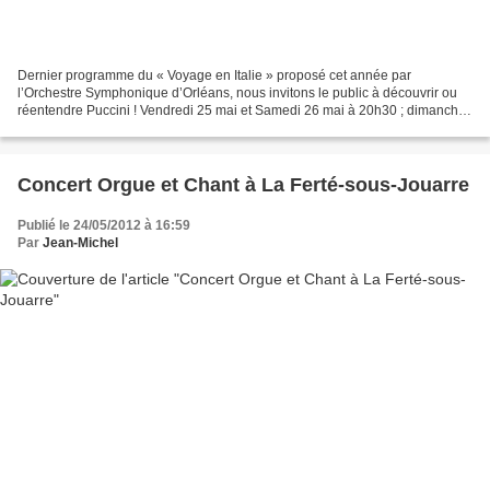
Dernier programme du « Voyage en Italie » proposé cet année par
l’Orchestre Symphonique d’Orléans, nous invitons le public à découvrir ou
réentendre Puccini ! Vendredi 25 mai et Samedi 26 mai à 20h30 ; dimanche
27 mai à 16h30, au théâtre d’Orléans, salle...
Concert Orgue et Chant à La Ferté-sous-Jouarre
Publié le 24/05/2012 à 16:59
Par
Jean-Michel