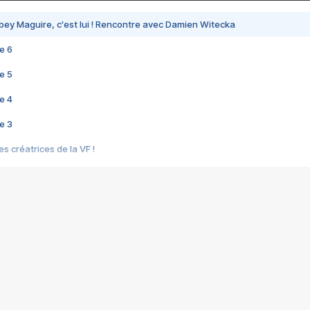
bey Maguire, c'est lui ! Rencontre avec Damien Witecka
e 6
e 5
e 4
e 3
s créatrices de la VF !
e 2
e 1
e Mektoub My Love arrive enfin ! Rencontre avec Shaïn Boumedine et Sal
i : après Toni en famille
elle réalise le bouleversant Dites lui que je l'aime
ais ! Rencontre autour de Vie privée de Rebecca Zlotowski