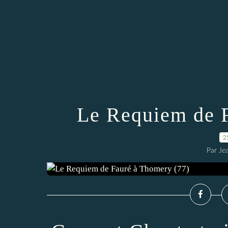
Le Requiem de F
2
Par Je