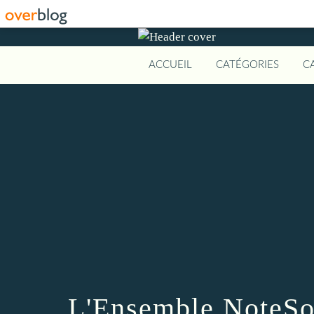
ACCUEIL
CATÉGORIES
C
L'Ensemble NoteSol