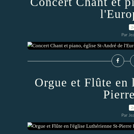
Concert Chant et p
l'Euro
2
Par Je
Orgue et Flûte en 
Pierr
2
Par Je