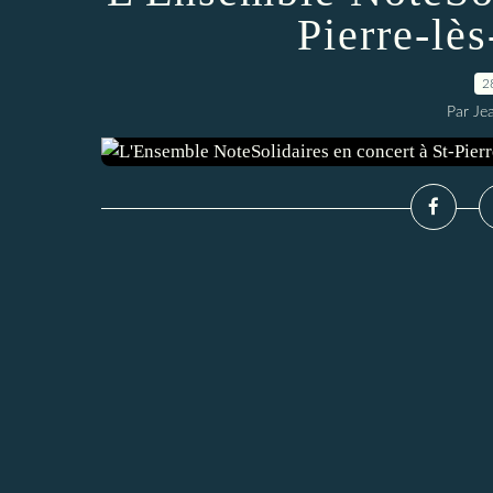
Pierre-lè
2
Par Je