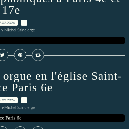
17e
7.02.2026
…
an-Michel Saincierge
orgue en l'église Saint-
ce Paris 6e
6.02.2026
…
an-Michel Saincierge