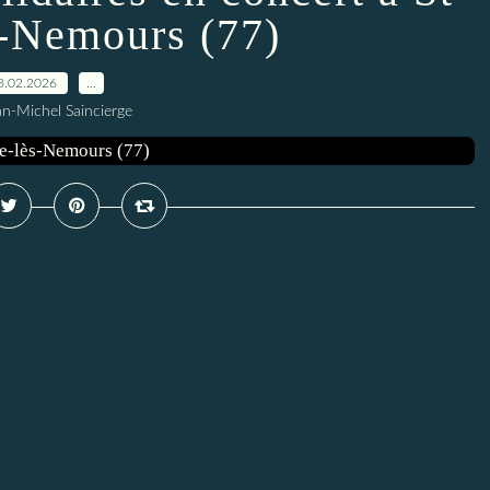
s-Nemours (77)
8.02.2026
…
an-Michel Saincierge