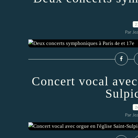
2
Par Je
Concert vocal avec 
Sulpi
2
Par Je