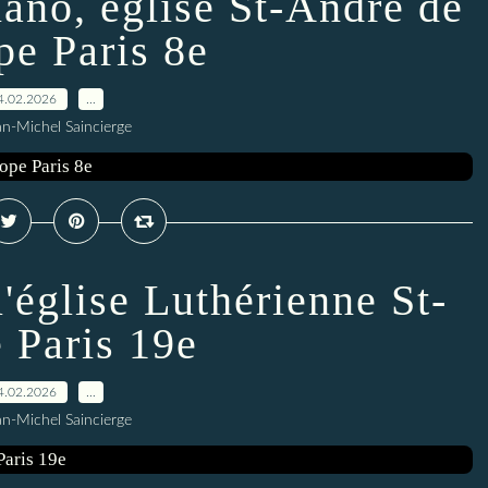
iano, église St-André de
pe Paris 8e
4.02.2026
…
an-Michel Saincierge
l'église Luthérienne St-
e Paris 19e
4.02.2026
…
an-Michel Saincierge