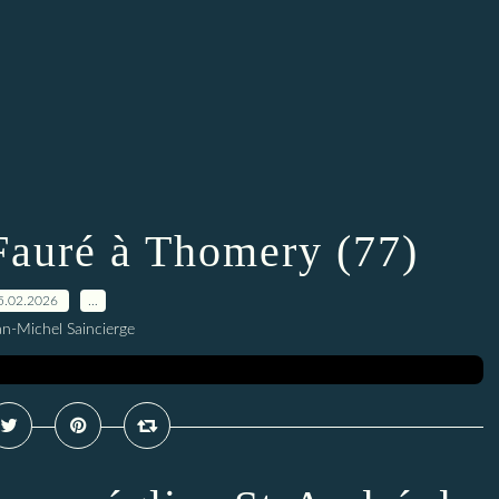
auré à Thomery (77)
5.02.2026
…
an-Michel Saincierge