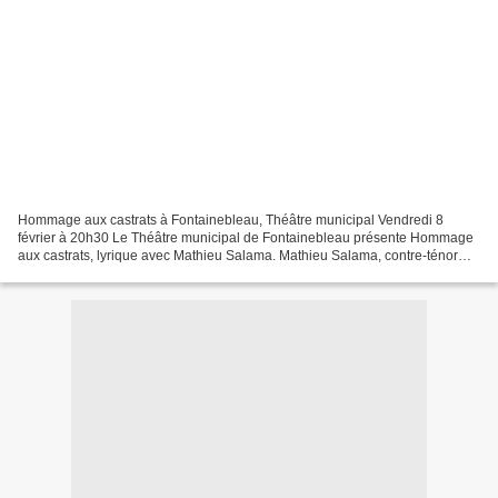
Hommage aux castrats à Fontainebleau, Théâtre municipal Vendredi 8
février à 20h30 Le Théâtre municipal de Fontainebleau présente Hommage
aux castrats, lyrique avec Mathieu Salama. Mathieu Salama, contre-ténor
sopraniste, met sa voix au service d’un programme...