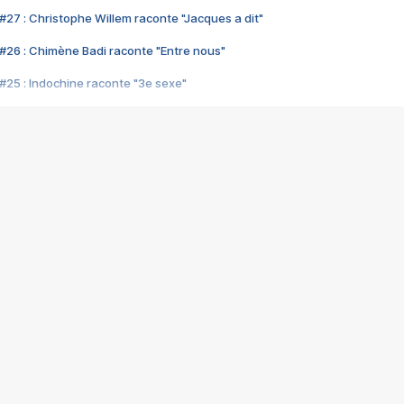
#27 : Christophe Willem raconte "Jacques a dit"
#26 : Chimène Badi raconte "Entre nous"
#25 : Indochine raconte "3e sexe"
#24 : Zaho raconte "C'est chelou"
#23 : Patrick Bruel raconte "Au café des délices"
#22 : Kyo raconte "Le chemin"
#21 : Nolwenn Leroy raconte "Cassé"
#20 : Patrick Hernandez raconte "Born to be alive"
#19 : Lorie raconte "Près de moi"
#18 : Michael Jones raconte "A nos actes manqués" (avec Jean-Jacque
#17 : Khaled raconte "Aïcha"
#16 : Corneille raconte "Parce qu'on vient de loin"