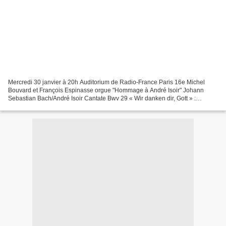
Mercredi 30 janvier à 20h Auditorium de Radio-France Paris 16e Michel
Bouvard et François Espinasse orgue "Hommage à André Isoir" Johann
Sebastian Bach/André Isoir Cantate Bwv 29 « Wir danken dir, Gott » :
Sinfonia Suite Bwv 1068, aria Cantate Bwv 169,...