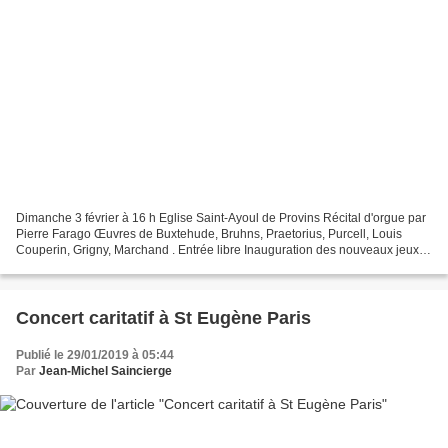
Dimanche 3 février à 16 h Eglise Saint-Ayoul de Provins Récital d'orgue par
Pierre Farago Œuvres de Buxtehude, Bruhns, Praetorius, Purcell, Louis
Couperin, Grigny, Marchand . Entrée libre Inauguration des nouveaux jeux
installés par Yves Fossaert ( flûte...
Concert caritatif à St Eugène Paris
Publié le 29/01/2019 à 05:44
Par
Jean-Michel Saincierge