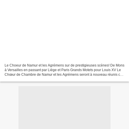
Le Choeur de Namur et les Agrémens sur de prestigieuses scènes! De Mons
à Versailles en passant par Liège et Paris Grands Motets pour Louis XV Le
Chœur de Chambre de Namur et les Agrémens seront à nouveau réunis ce
week-end sous la direction de Guy Van...