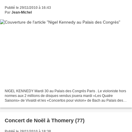
Publié le 29/11/2010 à 16:43
Par
Jean-Michel
NIGEL KENNEDY Mardi 30 au Palais des Congrès Paris . Le violoniste hors
normes aux 2 millions de disques vendus jouera mardi «Les Quatre
Saisons» de Vivaldi et les «Concertos pour violon» de Bach au Palais des
congrès avec son propre orchestre. Nigel...
Concert de Noël à Thomery (77)
Publié le 28/11/2010 à 18:38