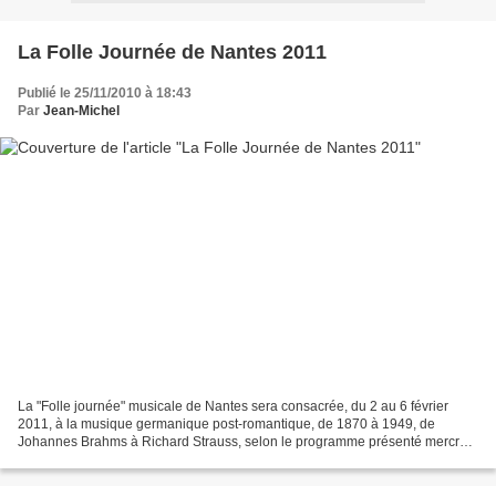
La Folle Journée de Nantes 2011
Publié le 25/11/2010 à 18:43
Par
Jean-Michel
La "Folle journée" musicale de Nantes sera consacrée, du 2 au 6 février
2011, à la musique germanique post-romantique, de 1870 à 1949, de
Johannes Brahms à Richard Strauss, selon le programme présenté mercredi
par son créateur René Martin. Outre les "têtes...