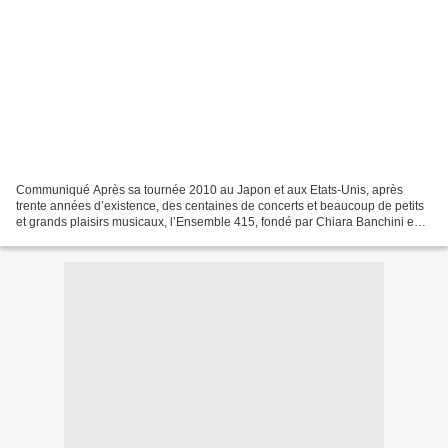
Communiqué Après sa tournée 2010 au Japon et aux Etats-Unis, après
trente années d’existence, des centaines de concerts et beaucoup de petits
et grands plaisirs musicaux, l’Ensemble 415, fondé par Chiara Banchini en
1981, terminera sa carrière avec un...