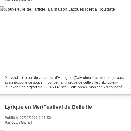
Me voici de retour de vacances d’Houlgate (Calvados). L’an dernier je vous
avais rapporté ce souvenir concernant l’orgue de cette ville : http://plein-
jeu.over-blog.org/article-22046837.html Cette année mon choix s’est porté
sur la superbe « Villa Armengaud...
Lyrique en Mer/Festival de Belle Ile
Publié le 07/08/2009 à 07:59
Par
Jean-Michel