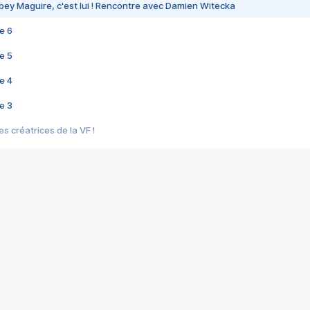
bey Maguire, c'est lui ! Rencontre avec Damien Witecka
e 6
e 5
e 4
e 3
s créatrices de la VF !
e 2
e 1
e Mektoub My Love arrive enfin ! Rencontre avec Shaïn Boumedine et Sal
i : après Toni en famille
elle réalise le bouleversant Dites lui que je l'aime
ais ! Rencontre autour de Vie privée de Rebecca Zlotowski
 de Marguerite, Grave... Rencontre avec Ella Rumpf