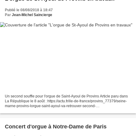
Publié le 08/08/2018 à 18:47
Par
Jean-Michel Saincierge
Un second souffle pour l'orgue de Saint-Ayoul de Provins Article paru dans
La République le 8 août : https://actu.fr/ile-de-france/provins_77379/seine-
marne-provins-lorgue-saint-ayoul-va-retrouver-second-
souffle_18091246.html Installation de 2 jeux indépendants...
Concert d'orgue à Notre-Dame de Paris