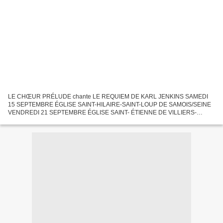
LE CHŒUR PRÉLUDE chante LE REQUIEM DE KARL JENKINS SAMEDI
15 SEPTEMBRE ÉGLISE SAINT-HILAIRE-SAINT-LOUP DE SAMOIS/SEINE
VENDREDI 21 SEPTEMBRE ÉGLISE SAINT- ÉTIENNE DE VILLIERS-
SOUS-GREZ à 20H45 Comme chaque année, Prélude s’est donné pour
objectif de faire...