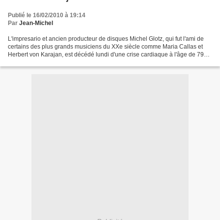
Publié le 16/02/2010 à 19:14
Par
Jean-Michel
L'impresario et ancien producteur de disques Michel Glotz, qui fut l'ami de
certains des plus grands musiciens du XXe siècle comme Maria Callas et
Herbert von Karajan, est décédé lundi d'une crise cardiaque à l'âge de 79
ans, a-t-on appris mardi dans...