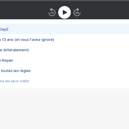
 DayZ
 a 13 ans (et vous l'avez ignoré)
e (littéralement)
im Rayan
 toutes les règles
s les jeux vidéo
us choquant de Rockstar ? - Le scandale BULLY
e plus moche de Steam
du RÊVE tourne au CAUCHEMAR
pendant 8 heures