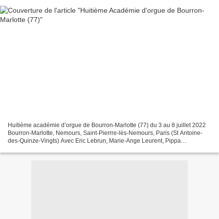
Huitième académie d’orgue de Bourron-Marlotte (77) du 3 au 8 juillet 2022
Bourron-Marlotte, Nemours, Saint-Pierrre-lès-Nemours, Paris (St Antoine-
des-Quinze-Vingts) Avec Eric Lebrun, Marie-Ange Leurent, Pippa
Schönbeck, Myriam Tannhof Un cadre exceptionnel,...