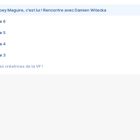
bey Maguire, c'est lui ! Rencontre avec Damien Witecka
e 6
e 5
e 4
e 3
s créatrices de la VF !
e 2
e 1
e Mektoub My Love arrive enfin ! Rencontre avec Shaïn Boumedine et Sal
i : après Toni en famille
elle réalise le bouleversant Dites lui que je l'aime
ais ! Rencontre autour de Vie privée de Rebecca Zlotowski