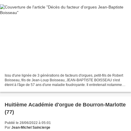
Issu d'une lignée de 3 générations de facteurs d'orgues, petit-fils de Robert
Boisseau, fils de Jean-Loup Boisseau, JEAN-BAPTISTE BOISSEAU s'est
éteint à l'âge de 57 ans d'une maladie foudroyante. Il entretenait notamment
le fameux orgue de la cathédrale...
Huitième Académie d'orgue de Bourron-Marlotte
(77)
Publié le 28/06/2022 à 05:01
Par
Jean-Michel Saincierge