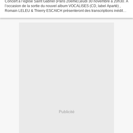
Concert à l’église Saint Gabriel (Paris 20ème) jeudi 30 novembre à 20h30. A
l’occasion de la sortie du nouvel album VOCALISES (CD, label Aparté) ,
Romain LELEU & Thierry ESCAICH présenteront des transcriptions inédites
extraites de cet enregistrement....
Publicité