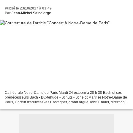
Publié le 23/10/2017 à 03:49
Par
Jean-Michel Saincierge
Cathédrale Notre-Dame de Paris Mardi 24 octobre à 20 h 30 Bach et ses
prédécesseurs Bach • Buxtehude • Schütz • Scheidt Maîtrise Notre-Dame de
Paris, Chœur d'adultesYves Castagnet, grand orgueHenri Chalet, direction
C’est au cœur de l’univers baroque...