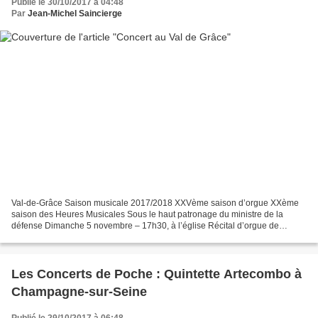
Publié le 30/10/2017 à 04:48
Par
Jean-Michel Saincierge
Val-de-Grâce Saison musicale 2017/2018 XXVème saison d’orgue XXème
saison des Heures Musicales Sous le haut patronage du ministre de la
défense Dimanche 5 novembre – 17h30, à l’église Récital d’orgue de
Gabriel Marghieri organiste titulaire de la basilique...
Les Concerts de Poche : Quintette Artecombo à
Champagne-sur-Seine