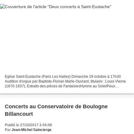
Eglise Saint-Eustache (Paris Les Halles) Dimanche 29 octobre à 17h30
Audition d'orgue par Baptiste-Florian Marle-Ouvrard, titulaire : Louis Vierne
(1870-1937), Extraits des pièces de FantaisiesHymne au SoleilFeux
FolletsClair de LuneToccata Cette audition...
Concerts au Conservatoire de Boulogne
Billancourt
Publié le 27/10/2017 à 04:08
Par
Jean-Michel Saincierge