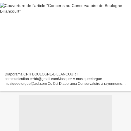
Diaporama CRR BOULOGNE-BILLANCOURT
communication.crrbb@gmail.comMasquer A musiqueetorgue
musiqueetorgue@aol.com Cc Cci Diaporama Conservatoire à rayonnement
régionalde Boulogne-Billancourt L'actualité du Conservatoire NOVEMBRE
2017 Focus sur ... Grand...