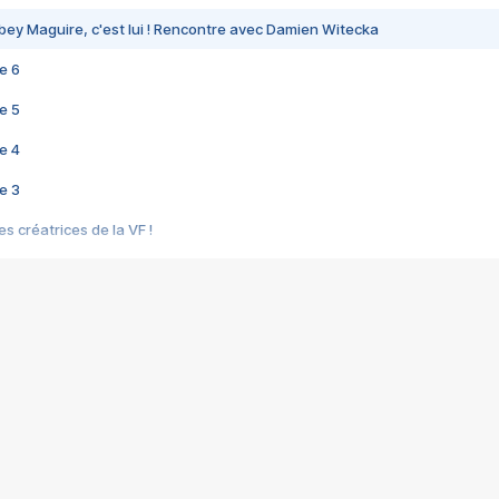
bey Maguire, c'est lui ! Rencontre avec Damien Witecka
e 6
e 5
e 4
e 3
s créatrices de la VF !
e 2
e 1
e Mektoub My Love arrive enfin ! Rencontre avec Shaïn Boumedine et Sal
i : après Toni en famille
elle réalise le bouleversant Dites lui que je l'aime
ais ! Rencontre autour de Vie privée de Rebecca Zlotowski