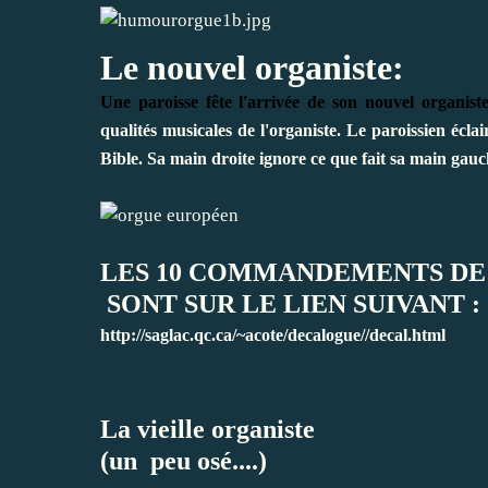
Le nouvel organiste:
Une paroisse fête l'arrivée de son nouvel organiste
qualités musicales de l'organiste. Le paroissien éclai
Bible. Sa main droite ignore ce que fait sa main gau
LES 10 COMMANDEMENTS DE
SONT SUR LE LIEN SUIVANT :
http://saglac.qc.ca/~acote/decalogue//decal.html
La vieille organiste
(un peu osé....)