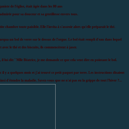
aniste de l'église, était âgée dans les 80 ans
t admirée pour sa douceur et sa gentillesse envers tous.
ite chambre toute paisible. Elle l'invita à s'asseoir alors qu'elle préparait le thé.
rqua un bol de verre sur le dessus de l'orgue. Le bol était rempli d'eau dans lequel
 avec le thé et des biscuits, ils commencèrent à jaser.
, il lui dit:``Mlle Béatrice, je me demande ce que cela veut dire en pointant le bol.
c il y a quelques mois et j'ai trouvé ce petit paquet par terre. Les instructions disaient
ainsi d'étendre la maladie. Savez-vous que ne n'ai pas eu la grippe de tout l'hiver ?...