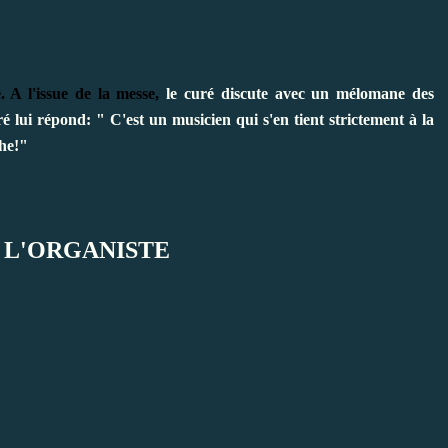
. A l'issue de la messe,
le curé discute avec un mélomane des
ré lui répond: " C'est un musicien qui s'en tient strictement à la
che!"
 L'ORGANISTE