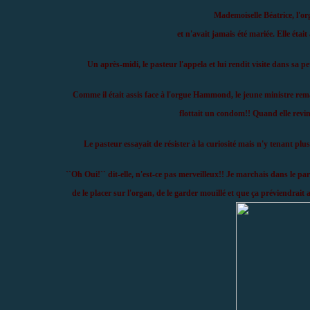
Mademoiselle Béatrice, l'org
et n'avait jamais été mariée. Elle étai
Un après-midi, le pasteur l'appela et lui rendit visite dans sa pet
Comme il était assis face à l'orgue Hammond, le jeune ministre rema
flottait un condom!! Quand elle revint
Le pasteur essayait de résister à la curiosité mais n'y tenant plus
``Oh Oui!`` dit-elle, n'est-ce pas merveilleux!! Je marchais dans le par
de le placer sur l'organ, de le garder mouillé et que ça préviendrait 