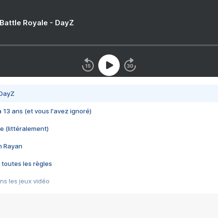
 Battle Royale - DayZ
 DayZ
 a 13 ans (et vous l'avez ignoré)
e (littéralement)
im Rayan
 toutes les règles
s les jeux vidéo
us choquant de Rockstar ? - Le scandale BULLY
e plus moche de Steam