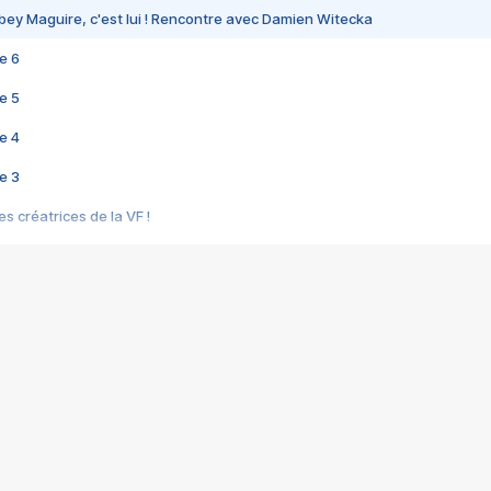
bey Maguire, c'est lui ! Rencontre avec Damien Witecka
e 6
e 5
e 4
e 3
s créatrices de la VF !
e 2
e 1
e Mektoub My Love arrive enfin ! Rencontre avec Shaïn Boumedine et Sal
i : après Toni en famille
elle réalise le bouleversant Dites lui que je l'aime
ais ! Rencontre autour de Vie privée de Rebecca Zlotowski