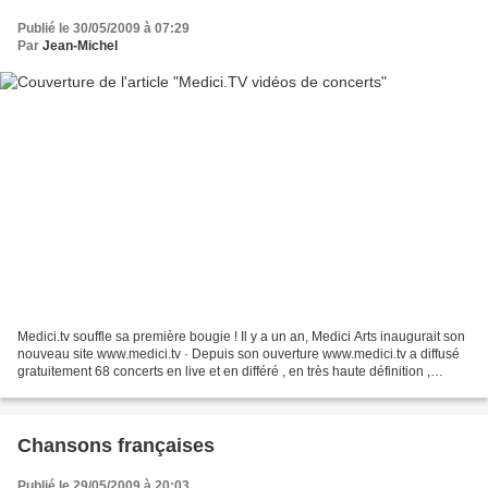
Publié le 30/05/2009 à 07:29
Par
Jean-Michel
Medici.tv souffle sa première bougie ! Il y a un an, Medici Arts inaugurait son
nouveau site www.medici.tv · Depuis son ouverture www.medici.tv a diffusé
gratuitement 68 concerts en live et en différé , en très haute définition ,
s’appuyant sur les meilleures...
Chansons françaises
Publié le 29/05/2009 à 20:03