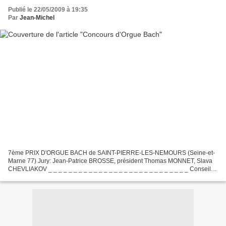
Publié le 22/05/2009 à 19:35
Par
Jean-Michel
7ème PRIX D'ORGUE BACH de SAINT-PIERRE-LES-NEMOURS (Seine-et-
Marne 77) Jury: Jean-Patrice BROSSE, président Thomas MONNET, Slava
CHEVLIAKOV _ _ _ _ _ _ _ _ _ _ _ _ _ _ _ _ _ _ _ _ _ _ _ _ _ _ _ _ Conseiller
artistique : Eric LEBRUN _ _ _ _ _ _ _ _ _ _...