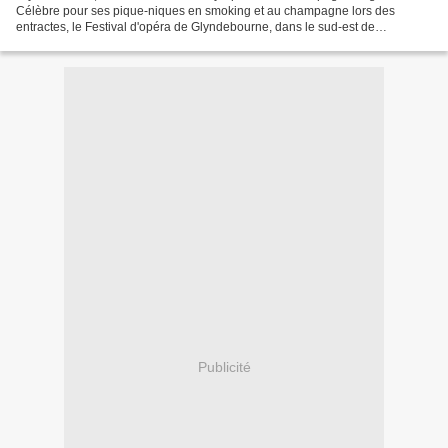
Célèbre pour ses pique-niques en smoking et au champagne lors des
entractes, le Festival d'opéra de Glyndebourne, dans le sud-est de
l'Angleterre, fêtera à partir de jeudi soir 75 ans...
Publicité