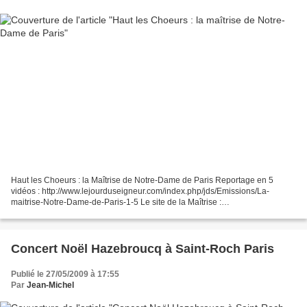
Haut les Choeurs : la Maîtrise de Notre-Dame de Paris Reportage en 5
vidéos : http://www.lejourduseigneur.com/index.php/jds/Emissions/La-
maitrise-Notre-Dame-de-Paris-1-5 Le site de la Maîtrise :
http://www.musique-sacree-notredamedeparis.fr/spip.php?...
Concert Noël Hazebroucq à Saint-Roch Paris
Publié le 27/05/2009 à 17:55
Par
Jean-Michel