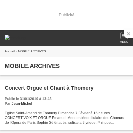
Publicité
MENU
Accueil
» MOBILE.ARCHIVES
MOBILE.ARCHIVES
Concert Orgue et Chant à Thomery
Publié le 31/01/2010 à 13:48
Par
Jean-Michel
Eglise Saint-Amand de Thomery Dimanche 7 Février à 16 heures
CONCERT VOIX ET ORGUE Emanuel Mendes,ténor titulaire des Choeurs
de l'Opéra de Paris Sophie Séfériadès, soliste art lyrique, Philippe
Reverchon, pianiste, organiste, Chef de chant des Chœurs...