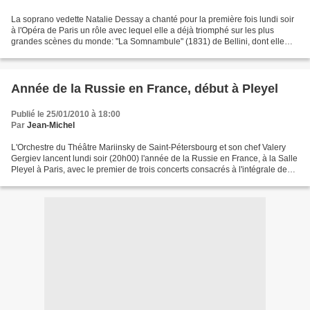
La soprano vedette Natalie Dessay a chanté pour la première fois lundi soir
à l'Opéra de Paris un rôle avec lequel elle a déjà triomphé sur les plus
grandes scènes du monde: "La Somnambule" (1831) de Bellini, dont elle
maîtrise superbement les teintes...
Année de la Russie en France, début à Pleyel
Publié le 25/01/2010 à 18:00
Par
Jean-Michel
L'Orchestre du Théâtre Mariinsky de Saint-Pétersbourg et son chef Valery
Gergiev lancent lundi soir (20h00) l'année de la Russie en France, à la Salle
Pleyel à Paris, avec le premier de trois concerts consacrés à l'intégrale des
six symphonies de Tchaïkovski....