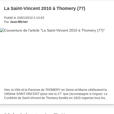
La Saint-Vincent 2010 à Thomery (77)
Publié le 24/01/2010 à 14:02
Par
Jean-Michel
Hier, la Ville et la Paroisse de THOMERY en Seine-et-Marne célébraient la
190ème SAINT-VINCENT (pour moi la 27° que j'accompagne à l'orgue). La
Confrérie de Saint-Vincent de Thomery fondée en 1820 organise tous les
ans en Janvier la fête de son saint...