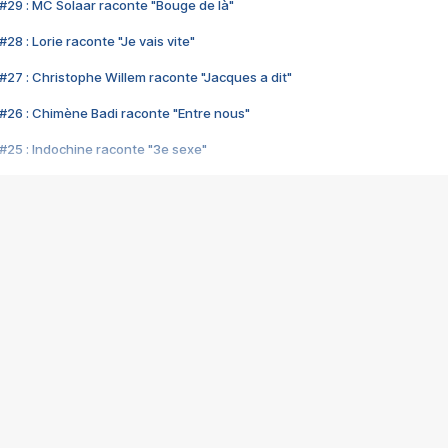
#29 : MC Solaar raconte "Bouge de là"
28 : Lorie raconte "Je vais vite"
#27 : Christophe Willem raconte "Jacques a dit"
#26 : Chimène Badi raconte "Entre nous"
#25 : Indochine raconte "3e sexe"
#24 : Zaho raconte "C'est chelou"
#23 : Patrick Bruel raconte "Au café des délices"
#22 : Kyo raconte "Le chemin"
#21 : Nolwenn Leroy raconte "Cassé"
#20 : Patrick Hernandez raconte "Born to be alive"
#19 : Lorie raconte "Près de moi"
#18 : Michael Jones raconte "A nos actes manqués" (avec Jean-Jacque
#17 : Khaled raconte "Aïcha"