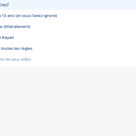
 DayZ
 a 13 ans (et vous l'avez ignoré)
e (littéralement)
im Rayan
 toutes les règles
s les jeux vidéo
us choquant de Rockstar ? - Le scandale BULLY
e plus moche de Steam
du RÊVE tourne au CAUCHEMAR
pendant 8 heures
it… à tort
umiliés par un jeu vidéo
ire - Final Fantasy 8