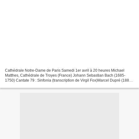
Cathédrale Notre-Dame de Paris Samedi 1er avril à 20 heures Michael
Matthes, Cathédrale de Troyes (France) Johann Sebastian Bach (1685-
1750) Cantate 79 : Sinfonia (transcription de Virgil Fox)Marcel Dupré (1886-
1971) ÉvocationJeanne Demessieux (1921-1968)...