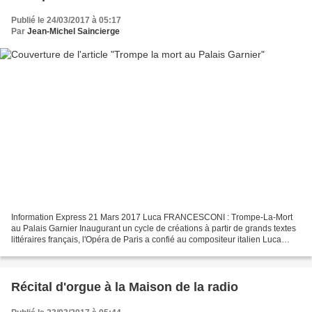
Publié le 24/03/2017 à 05:17
Par
Jean-Michel Saincierge
Information Express 21 Mars 2017 Luca FRANCESCONI : Trompe-La-Mort
au Palais Garnier Inaugurant un cycle de créations à partir de grands textes
littéraires français, l'Opéra de Paris a confié au compositeur italien Luca
Francesconi (*1956) une adaptation...
Récital d'orgue à la Maison de la radio