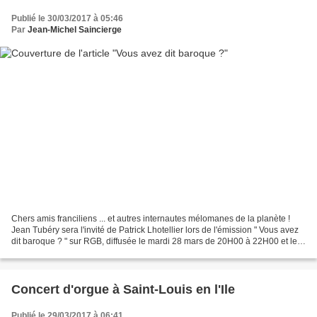
Publié le 30/03/2017 à 05:46
Par
Jean-Michel Saincierge
Chers amis franciliens ... et autres internautes mélomanes de la planète !
Jean Tubéry sera l'invité de Patrick Lhotellier lors de l'émission " Vous avez
dit baroque ? " sur RGB, diffusée le mardi 28 mars de 20H00 à 22H00 et le
jeudi 30 mars de 15H00...
Concert d'orgue à Saint-Louis en l'Ile
Publié le 29/03/2017 à 06:41