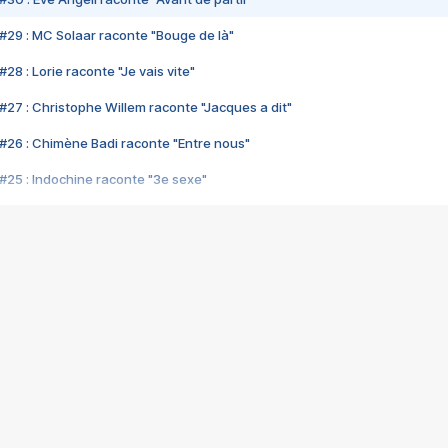
#29 : MC Solaar raconte "Bouge de là"
28 : Lorie raconte "Je vais vite"
#27 : Christophe Willem raconte "Jacques a dit"
#26 : Chimène Badi raconte "Entre nous"
#25 : Indochine raconte "3e sexe"
#24 : Zaho raconte "C'est chelou"
#23 : Patrick Bruel raconte "Au café des délices"
#22 : Kyo raconte "Le chemin"
#21 : Nolwenn Leroy raconte "Cassé"
#20 : Patrick Hernandez raconte "Born to be alive"
#19 : Lorie raconte "Près de moi"
#18 : Michael Jones raconte "A nos actes manqués" (avec Jean-Jacque