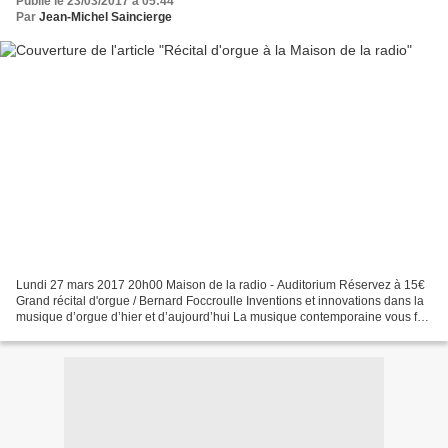
Publié le 23/03/2017 à 05:44
Par
Jean-Michel Saincierge
Lundi 27 mars 2017 20h00 Maison de la radio - Auditorium Réservez à 15€
Grand récital d'orgue / Bernard Foccroulle Inventions et innovations dans la
musique d’orgue d’hier et d’aujourd’hui La musique contemporaine vous fait
peur ? Oui mais n’oubliez pas...