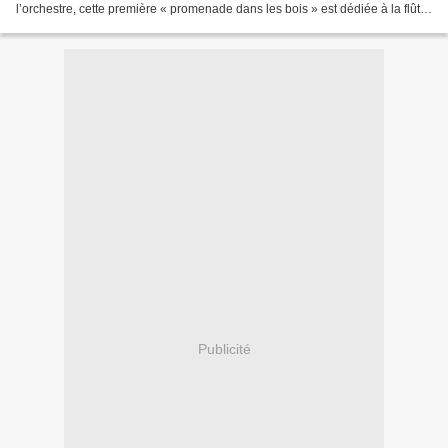
l’orchestre, cette première « promenade dans les bois » est dédiée à la flûte
et la clarinette. On y entendra le concerto...
Publicité