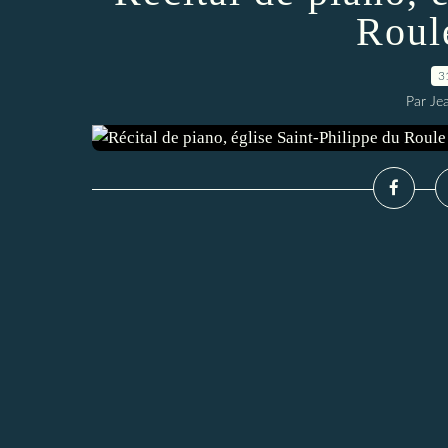
Roul
3
Par Je