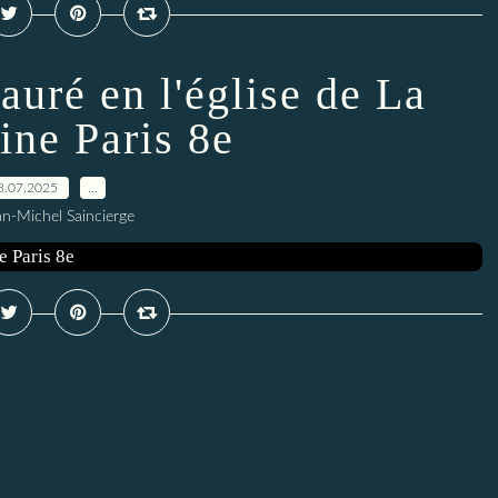
uré en l'église de La
ine Paris 8e
8.07.2025
…
an-Michel Saincierge