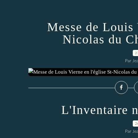
Messe de Louis V
Nicolas du C
2
Par Je
L'Inventaire 
2
Par Je