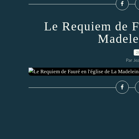
Le Requiem de Fa
Madele
2
Par Je