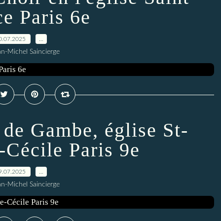
ce Paris 6e
0.07.2025
…
an-Michel Saincierge
 de Gambe, église St-
-Cécile Paris 9e
9.07.2025
…
an-Michel Saincierge