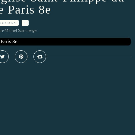
e Paris 8e
1.07.2025
…
an-Michel Saincierge