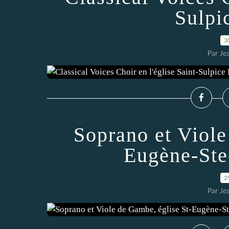
Sulpi
3
Par Je
Soprano et Viole
Eugène-Ste
2
Par Je