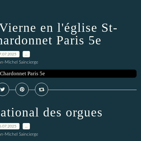
ierne en l'église St-
hardonnet Paris 5e
7.07.2025
…
an-Michel Saincierge
national des orgues
6.07.2025
…
an-Michel Saincierge