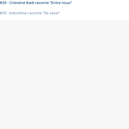
#26 : Chimène Badi raconte "Entre nous"
#25 : Indochine raconte "3e sexe"
#24 : Zaho raconte "C'est chelou"
#23 : Patrick Bruel raconte "Au café des délices"
#22 : Kyo raconte "Le chemin"
#21 : Nolwenn Leroy raconte "Cassé"
#20 : Patrick Hernandez raconte "Born to be alive"
#19 : Lorie raconte "Près de moi"
#18 : Michael Jones raconte "A nos actes manqués" (avec Jean-Jacque
#17 : Khaled raconte "Aïcha"
#16 : Corneille raconte "Parce qu'on vient de loin"
#15 : Indochine raconte "L'aventurier"
14 : Lorie raconte "Sur un air latino"