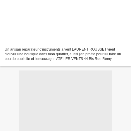
Un artisan réparateur d'instruments à vent LAURENT ROUSSET vient
d'ouvrir une boutique dans mon quartier, aussi j'en profite pour lui faire un
peu de publicité et l'encourager. ATELIER VENTS 44 Bis Rue Rémy
Dumoncel 77210 AVON son site actuel :
http://ateliervents.monsite.orange.fr/index.jhtml...