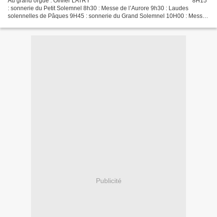
Au grand orgue : Olivier LATRY ***************************************** 8H15
: sonnerie du Petit Solemnel 8h30 : Messe de l’Aurore 9h30 : Laudes
solennelles de Pâques 9H45 : sonnerie du Grand Solemnel 10H00 : Messe
grégorienne de la Résurrection Maîtrise...
Publicité