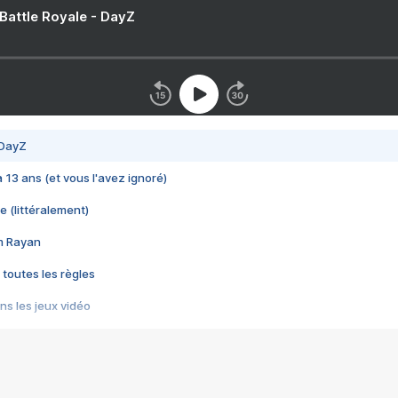
 Battle Royale - DayZ
 DayZ
 a 13 ans (et vous l'avez ignoré)
e (littéralement)
im Rayan
 toutes les règles
s les jeux vidéo
us choquant de Rockstar ? - Le scandale BULLY
e plus moche de Steam