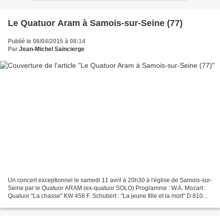
Le Quatuor Aram à Samois-sur-Seine (77)
Publié le 06/04/2015 à 08:14
Par
Jean-Michel Saincierge
Un concert exceptionnel le samedi 11 avril à 20h30 à l'église de Samois-sur-
Seine par le Quatuor ARAM (ex-quatuor SOLO) Programme : W.A. Mozart :
Quatuor "La chasse" KW 458 F. Schubert : "La jeune fille et la mort" D 810
Fondé à Paris et constitué de...