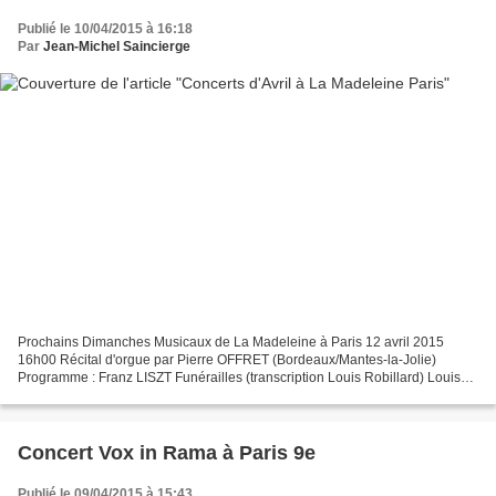
Publié le 10/04/2015 à 16:18
Par
Jean-Michel Saincierge
Prochains Dimanches Musicaux de La Madeleine à Paris 12 avril 2015
16h00 Récital d'orgue par Pierre OFFRET (Bordeaux/Mantes-la-Jolie)
Programme : Franz LISZT Funérailles (transcription Louis Robillard) Louis
VIERNE Feux-Follets Clair de Lune Final de...
Concert Vox in Rama à Paris 9e
Publié le 09/04/2015 à 15:43