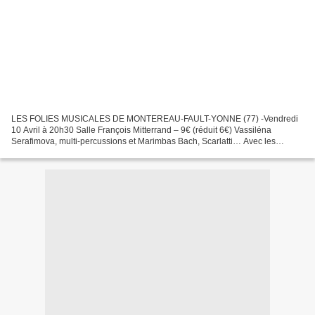
LES FOLIES MUSICALES DE MONTEREAU-FAULT-YONNE (77) -Vendredi
10 Avril à 20h30 Salle François Mitterrand – 9€ (réduit 6€) Vassiléna
Serafimova, multi-percussions et Marimbas Bach, Scarlatti… Avec les
Concerts de Poche -Samedi 11 Avril – de 10h à 22h –...