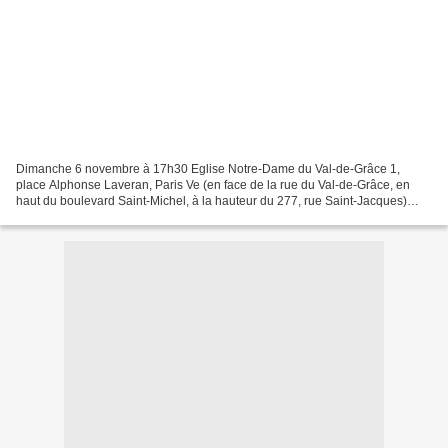
Dimanche 6 novembre à 17h30 Eglise Notre-Dame du Val-de-Grâce 1,
place Alphonse Laveran, Paris Ve (en face de la rue du Val-de-Grâce, en
haut du boulevard Saint-Michel, à la hauteur du 277, rue Saint-Jacques)
RER Port-Royal ou Luxembourg • Bus 38, 83,...