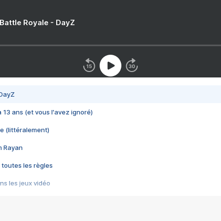
 Battle Royale - DayZ
 DayZ
 a 13 ans (et vous l'avez ignoré)
e (littéralement)
im Rayan
 toutes les règles
s les jeux vidéo
us choquant de Rockstar ? - Le scandale BULLY
e plus moche de Steam