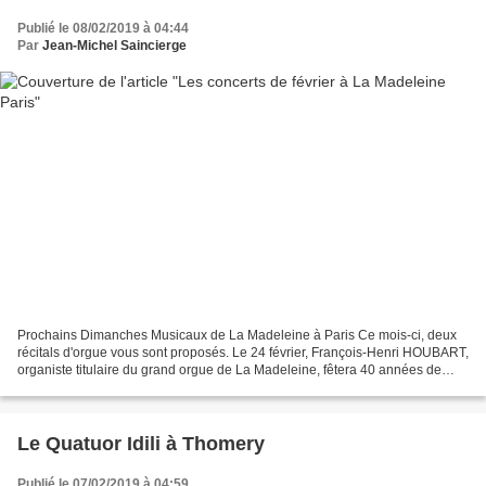
Publié le 08/02/2019 à 04:44
Par
Jean-Michel Saincierge
Prochains Dimanches Musicaux de La Madeleine à Paris Ce mois-ci, deux
récitals d'orgue vous sont proposés. Le 24 février, François-Henri HOUBART,
organiste titulaire du grand orgue de La Madeleine, fêtera 40 années de
dévouement à sa tribune et à la liturgie,...
Le Quatuor Idili à Thomery
Publié le 07/02/2019 à 04:59