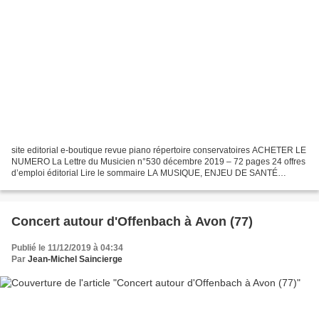
site editorial e-boutique revue piano répertoire conservatoires ACHETER LE
NUMERO La Lettre du Musicien n°530 décembre 2019 – 72 pages 24 offres
d’emploi éditorial Lire le sommaire LA MUSIQUE, ENJEU DE SANTÉ
PUBLIQUE Le secteur de la santé est en crise....
Concert autour d'Offenbach à Avon (77)
Publié le 11/12/2019 à 04:34
Par
Jean-Michel Saincierge