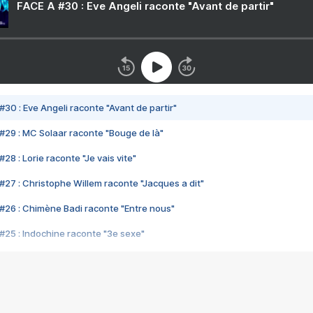
FACE A #30 : Eve Angeli raconte "Avant de partir"
#30 : Eve Angeli raconte "Avant de partir"
#29 : MC Solaar raconte "Bouge de là"
28 : Lorie raconte "Je vais vite"
#27 : Christophe Willem raconte "Jacques a dit"
#26 : Chimène Badi raconte "Entre nous"
#25 : Indochine raconte "3e sexe"
#24 : Zaho raconte "C'est chelou"
#23 : Patrick Bruel raconte "Au café des délices"
#22 : Kyo raconte "Le chemin"