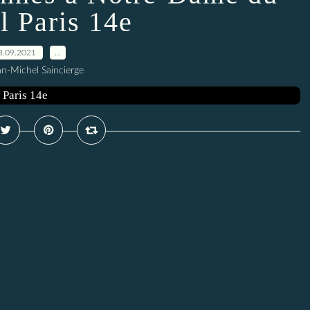
l Paris 14e
3.09.2021
…
an-Michel Saincierge