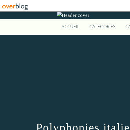
ACCUEIL
CATÉGORIES
C
Polyphonies ital