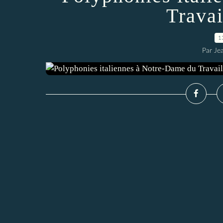
Travai
1
Par Je