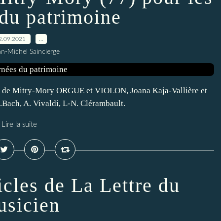
 du patrimoine
2.09.2021
…
an-Michel Saincierge
n de Mitry-Mory ORGUE et VIOLON, Joana Kaja-Vallière et
.Bach, A. Vivaldi, L-N. Clérambault.
Lire la suite
icles de La Lettre du
sicien