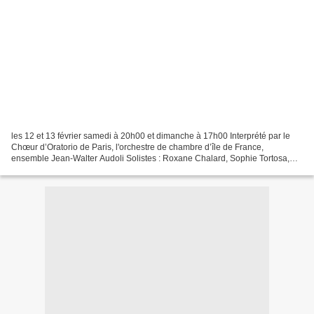
les 12 et 13 février samedi à 20h00 et dimanche à 17h00 Interprété par le
Chœur d’Oratorio de Paris, l'orchestre de chambre d’île de France,
ensemble Jean-Walter Audoli Solistes : Roxane Chalard, Sophie Tortosa,
Fabrice Foison, Alejandro Gabor Sous la...