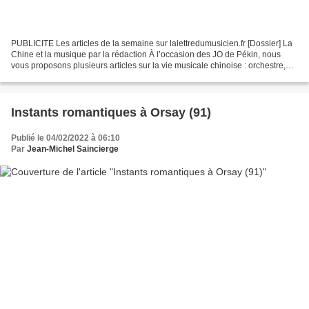
PUBLICITE Les articles de la semaine sur lalettredumusicien.fr [Dossier] La
Chine et la musique par la rédaction À l’occasion des JO de Pékin, nous
vous proposons plusieurs articles sur la vie musicale chinoise : orchestre,
pédagogie, facture instrumentale…...
Instants romantiques à Orsay (91)
Publié le 04/02/2022 à 06:10
Par
Jean-Michel Saincierge