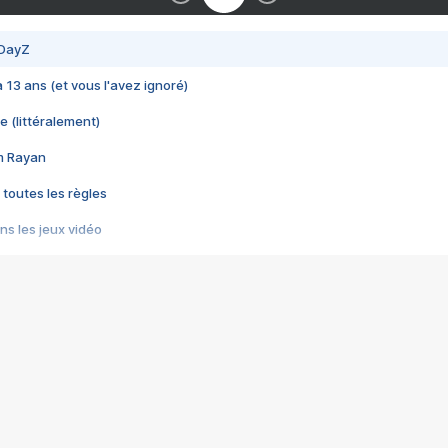
 DayZ
 a 13 ans (et vous l'avez ignoré)
e (littéralement)
im Rayan
 toutes les règles
s les jeux vidéo
us choquant de Rockstar ? - Le scandale BULLY
e plus moche de Steam
du RÊVE tourne au CAUCHEMAR
pendant 8 heures
it… à tort
umiliés par un jeu vidéo