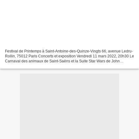
Festival de Printemps à Saint-Antoine-des-Quinze-Vingts 66, avenue Ledru-
Rollin, 75012 Paris Concerts et exposition Vendredi 11 mars 2022, 20h30 Le
Carnaval des animaux de Saint-Saëns et la Suite Star Wars de John
Williams, Marie-Ange Leurent et Eric...