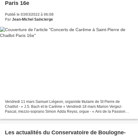
Paris 16e
Publié le 03/03/2022 à 06:08
Par
Jean-Michel Saincierge
Vendredi 11 mars Samuel Liégeon, organiste titulaire de St Pierre de
Chaillot - « J.S. Bach et le Carême » Vendredi 18 mars Marion Vergez-
Pascal, mezzo-soprano Simon Adda Reyss, orgue - « Airs de la Passion
selon St Matthieu de J.S. Bach » - « Airs de...
Les actualités du Conservatoire de Boulogne-