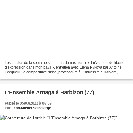
Les articles de la semaine sur lalettredumusicien.fr « Il n’y a plus de liberté
d’expression dans mon pays », entretien avec Elena Rykova par Antoine
Pecqueur La compositrice russe, professeure à l’Université d’Harvard,
affirme sa solidarité avec le peuple...
L'Ensemble Arnaga à Barbizon (77)
Publié le 05/03/2022 à 06:09
Par
Jean-Michel Saincierge