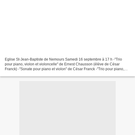
Eglise St-Jean-Baptiste de Nemours Samedi 16 septembre à 17 h -"Trio
pour piano, violon et violoncelle" de Ernest Chausson (élève de César
Franck) -"Sonate pour piano et violon" de César Franck -"Trio pour piano,
violon et violoncelle" de Ernest Chausson...