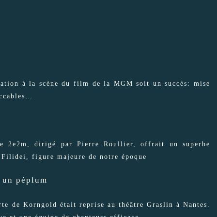
ptation à la scène du film de la MGM soit un succès: mise
eccables…
e 2e2m, dirigé par Pierre Roullier, offrait un superbe
 Filidei, figure majeure de notre époque
r un péplum
te de Korngold était reprise au théâtre Graslin à Nantes.
ve et une équipe de chanteurs efficace.