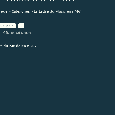
orgue
>
Categories
>
La Lettre du Musicien n°461
3.03.2015
…
an-Michel Saincierge